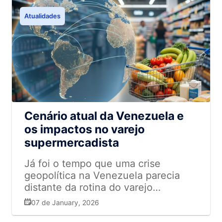
Atualidades
Cenário atual da Venezuela e
os impactos no varejo
supermercadista
Já foi o tempo que uma crise
geopolítica na Venezuela parecia
distante da rotina do varejo
supermercadista fluminense. Esse
07 de January, 2026
tipo de tensão, cada vez mais,