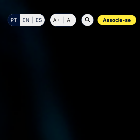
PT
EN
ES
A+
A-
Associe-se