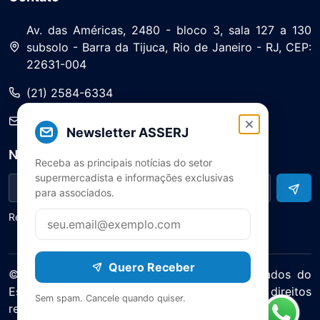
Av. das Américas, 2480 - bloco 3, sala 127 a 130
subsolo - Barra da Tijuca, Rio de Janeiro - RJ, CEP:
22631-004
(21) 2584-6334
saa@asserj.com.br
Newsletter ASSERJ
Newsletter
Receba as principais notícias do setor
supermercadista e informações exclusivas
para associados.
Receba notícias e atualizações do setor
Quero Receber
© 2025 ASERJ – Associação de Supermercados do
Estado do Rio de Janeiro. Todos os direitos
Sem spam. Cancele quando quiser.
reservados.