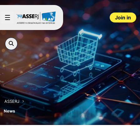
Skip to Main Content
Join in
ASSERJ
News