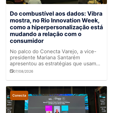
Do combustível aos dados: Vibra
mostra, no Rio Innovation Week,
como a hiperpersonalização está
mudando a relação com o
consumidor
No palco do Conecta Varejo, a vice-
presidente Mariana Santarém
apresentou as estratégias que usam
dados e IA para transformar
07/08/2026
abastecimento em relacionamento
Conecta