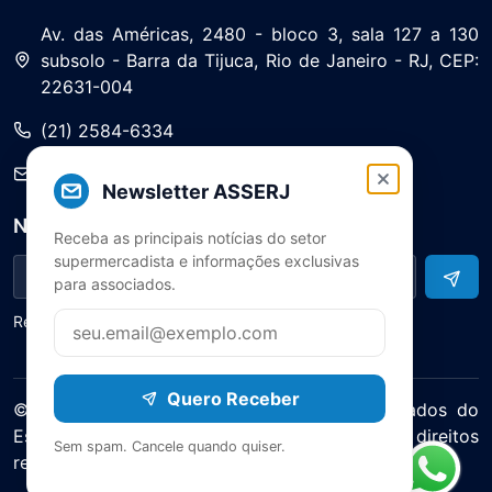
Av. das Américas, 2480 - bloco 3, sala 127 a 130
subsolo - Barra da Tijuca, Rio de Janeiro - RJ, CEP:
22631-004
(21) 2584-6334
saa@asserj.com.br
Newsletter ASSERJ
Newsletter
Receba as principais notícias do setor
supermercadista e informações exclusivas
para associados.
Receba notícias e atualizações do setor
Quero Receber
© 2025 ASERJ – Associação de Supermercados do
Estado do Rio de Janeiro. Todos os direitos
Sem spam. Cancele quando quiser.
reservados.
Política de Privacidade Termos de Uso