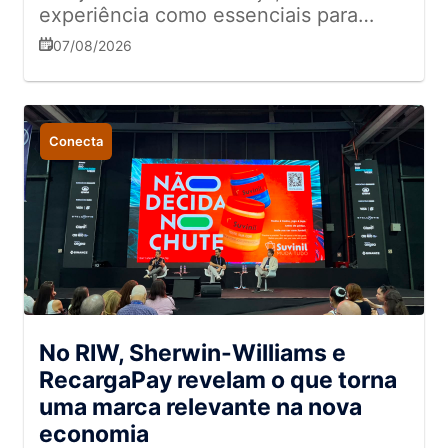
experiência como essenciais para
conquistar e fidelizar consumidores
07/08/2026
Conecta
No RIW, Sherwin-Williams e
RecargaPay revelam o que torna
uma marca relevante na nova
economia