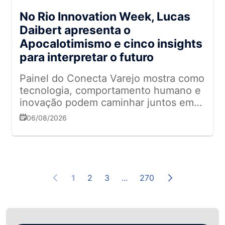
No Rio Innovation Week, Lucas
Daibert apresenta o
Apocalotimismo e cinco insights
para interpretar o futuro
Painel do Conecta Varejo mostra como
tecnologia, comportamento humano e
inovação podem caminhar juntos em
um mundo de rápidas transformações
06/08/2026
1
2
3
...
270