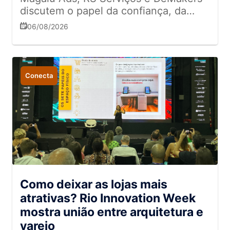
discutem o papel da confiança, da
experiência e da omnicanalidade na
06/08/2026
relação com o consumidor.
Conecta
Como deixar as lojas mais
atrativas? Rio Innovation Week
mostra união entre arquitetura e
varejo