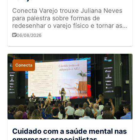
Conecta Varejo trouxe Juliana Neves
para palestra sobre formas de
redesenhar o varejo físico e tornar as
experiências mais memoráveis
06/08/2026
Conecta
Cuidado com a saúde mental nas
empresas: especialistas