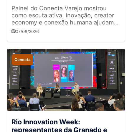
Painel do Conecta Varejo mostrou
como escuta ativa, inovação, creator
economy e conexão humana ajudam
empresas a se diferenciar em meio ao
07/08/2026
excesso de informação
Conecta
Rio Innovation Week:
representantes da Granado e