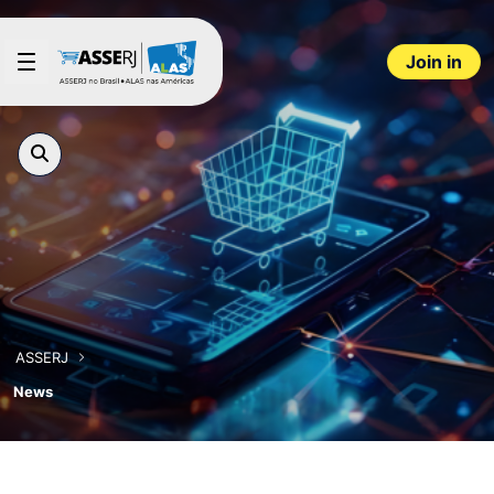
Skip to Main Content
Join in
ASSERJ
News