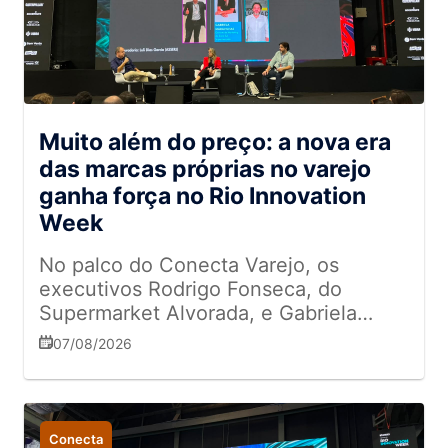
Muito além do preço: a nova era
das marcas próprias no varejo
ganha força no Rio Innovation
Week
No palco do Conecta Varejo, os
executivos Rodrigo Fonseca, do
Supermarket Alvorada, e Gabriela
Maravilhas, do Zona Sul, contaram
07/08/2026
como as redes estão transformando a
jornada de compras dos consumidores
com produtos de marcas próprias
Conecta