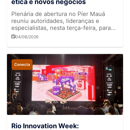
ética e novos negócios
Plenária de abertura no Píer Mauá
reuniu autoridades, lideranças e
especialistas, nesta terça-feira, para
dar o pontapé inicial na maior
04/08/2026
conferência de tecnologia e inovação
da América Latina
Conecta
Rio Innovation Week: