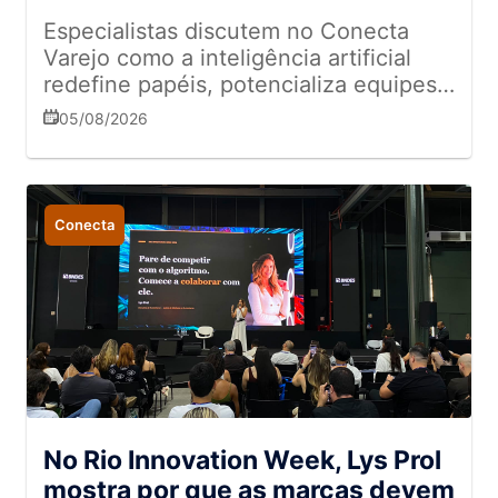
Especialistas discutem no Conecta
Varejo como a inteligência artificial
redefine papéis, potencializa equipes
de campo e transforma a gestão de
05/08/2026
dados no varejo
Conecta
No Rio Innovation Week, Lys Prol
mostra por que as marcas devem