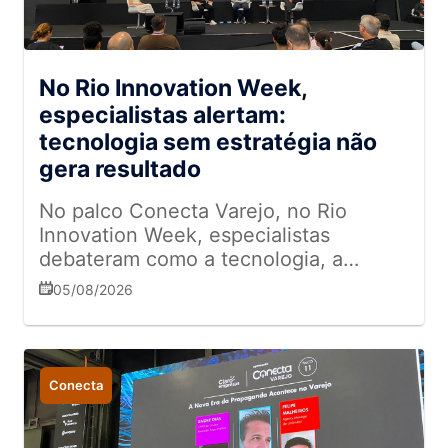
No Rio Innovation Week,
especialistas alertam:
tecnologia sem estratégia não
gera resultado
No palco Conecta Varejo, no Rio
Innovation Week, especialistas
debateram como a tecnologia, a
análise de dados e a inteligência
05/08/2026
artificial estão redefinindo a
competitividade e a eficiência
operacional das empresas
Conecta