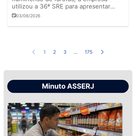
utilizou a 36ª SRE para apresentar
números expressivos e anunciar
03/08/2026
lançamentos para o varejo
1
2
3
...
175
Minuto ASSERJ