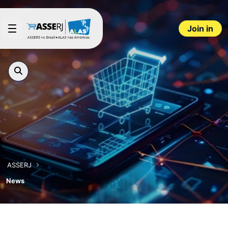
Skip to Main Content
Join in
ASSERJ
News