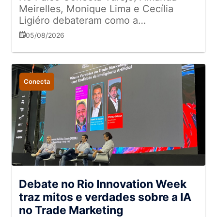
Meirelles, Monique Lima e Cecília
Ligiéro debateram como a
interatividade, a autenticidade e a
05/08/2026
integração entre as lojas físicas e o
ambiente digital estão redefinindo a
jornada de compra
Conecta
Debate no Rio Innovation Week
traz mitos e verdades sobre a IA
no Trade Marketing