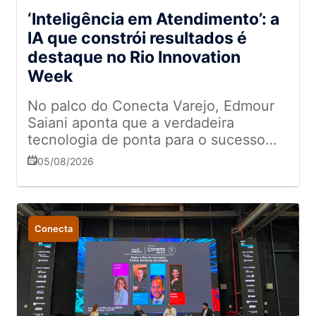
‘Inteligência em Atendimento’: a
IA que constrói resultados é
destaque no Rio Innovation
Week
No palco do Conecta Varejo, Edmour
Saiani aponta que a verdadeira
tecnologia de ponta para o sucesso
das marcas está na conexão humana,
05/08/2026
no entusiasmo e no respeito
Conecta