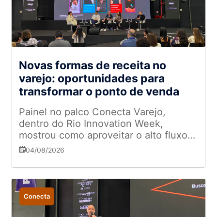
Novas formas de receita no
varejo: oportunidades para
transformar o ponto de venda
Painel no palco Conecta Varejo,
dentro do Rio Innovation Week,
mostrou como aproveitar o alto fluxo
de clientes para gerar lucro além das
04/08/2026
vendas tradicionais
Conecta