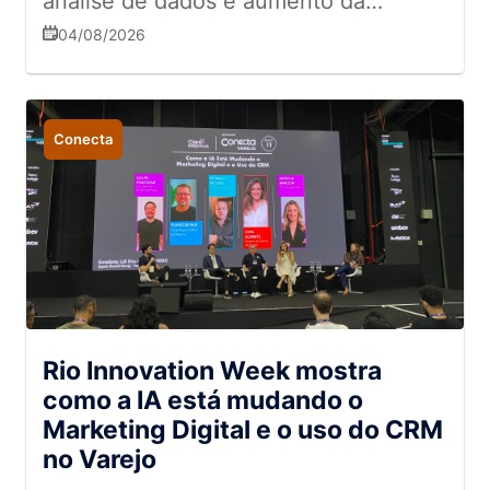
análise de dados e aumento da
produtividade no setor
04/08/2026
supermercadista
Conecta
Rio Innovation Week mostra
como a IA está mudando o
Marketing Digital e o uso do CRM
no Varejo