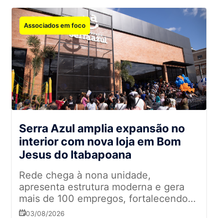
Associados em foco
Serra Azul amplia expansão no
interior com nova loja em Bom
Jesus do Itabapoana
Rede chega à nona unidade,
apresenta estrutura moderna e gera
mais de 100 empregos, fortalecendo
sua presença no mercado fluminense
03/08/2026