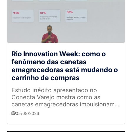
Rio Innovation Week: como o
fenômeno das canetas
emagrecedoras está mudando o
carrinho de compras
Estudo inédito apresentado no
Conecta Varejo mostra como as
canetas emagrecedoras impulsionam
novas categorias, reduzem o consumo
05/08/2026
de ultraprocessados e redesenham
oportunidades para os supermercados