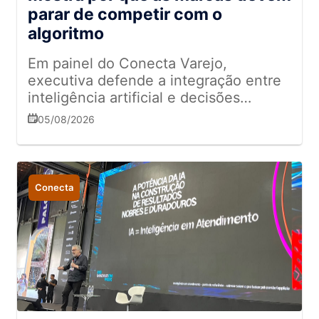
parar de competir com o
algoritmo
Em painel do Conecta Varejo,
executiva defende a integração entre
inteligência artificial e decisões
humanas para aumentar vendas,
05/08/2026
personalizar a experiência do cliente e
impulsionar resultados
Conecta