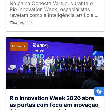
No palco Conecta Varejo, durante o
Rio Innovation Week, especialistas
revelam como a inteligência artificial
transforma o histórico de vendas em
04/08/2026
um sistema preditivo capaz de criar
melhores conexões com parceiros e
clientes
Conecta
Rio Innovation Week 2026 abre
as portas com foco em inovação,