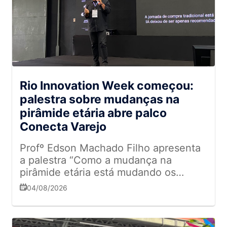
Rio Innovation Week começou:
palestra sobre mudanças na
pirâmide etária abre palco
Conecta Varejo
Profº Edson Machado Filho apresenta
a palestra “Como a mudança na
pirâmide etária está mudando os
hábitos de consumo" na estreia do
04/08/2026
Conecta Varejo