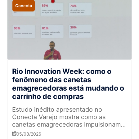
Conecta
Rio Innovation Week: como o
fenômeno das canetas
emagrecedoras está mudando o
carrinho de compras
Estudo inédito apresentado no
Conecta Varejo mostra como as
canetas emagrecedoras impulsionam
novas categorias, reduzem o consumo
05/08/2026