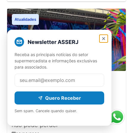
Atualidades
Newsletter ASSERJ
Receba as principais notícias do setor
supermercadista e informações exclusivas
para associados.
Rio Innovation Week: veja os
bastidores do palco Conecta
Varejo no Pier Mauá
Quero Receber
Confira como está a montagem do
Sem spam. Cancele quando quiser.
evento e veja spoilers do que você
não pode perder