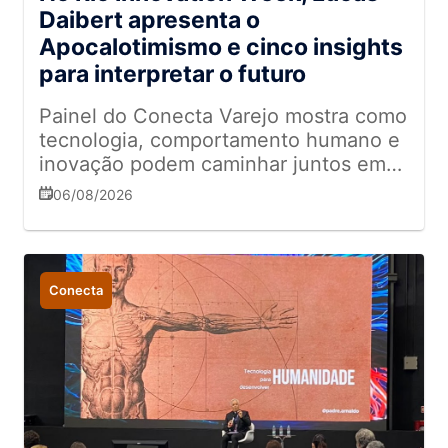
Daibert apresenta o
Apocalotimismo e cinco insights
para interpretar o futuro
Painel do Conecta Varejo mostra como
tecnologia, comportamento humano e
inovação podem caminhar juntos em
um mundo de rápidas transformações
06/08/2026
Conecta