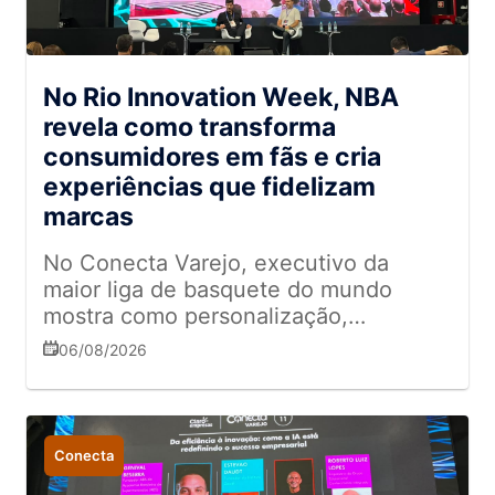
No Rio Innovation Week, NBA
revela como transforma
consumidores em fãs e cria
experiências que fidelizam
marcas
No Conecta Varejo, executivo da
maior liga de basquete do mundo
mostra como personalização,
entretenimento e conexão emocional
06/08/2026
ajudam a fortalecer o relacionamento
com o público e inspiram estratégias
para o varejo
Conecta