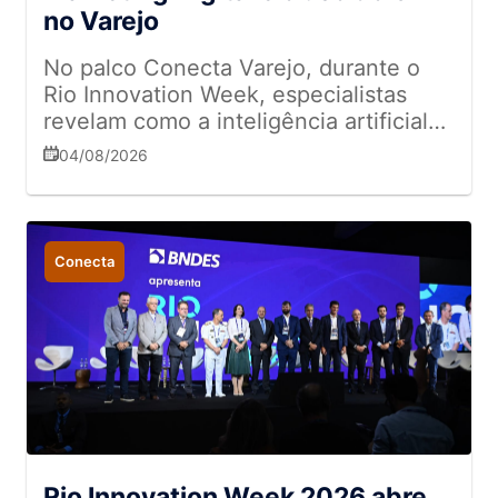
no Varejo
No palco Conecta Varejo, durante o
Rio Innovation Week, especialistas
revelam como a inteligência artificial
transforma o histórico de vendas em
04/08/2026
um sistema preditivo capaz de criar
melhores conexões com parceiros e
clientes
Conecta
Rio Innovation Week 2026 abre