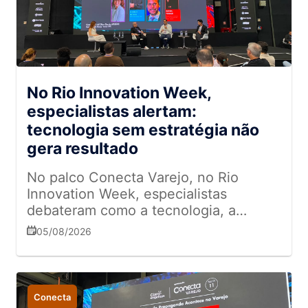
No Rio Innovation Week,
especialistas alertam:
tecnologia sem estratégia não
gera resultado
No palco Conecta Varejo, no Rio
Innovation Week, especialistas
debateram como a tecnologia, a
análise de dados e a inteligência
05/08/2026
artificial estão redefinindo a
competitividade e a eficiência
operacional das empresas
Conecta