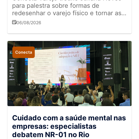
para palestra sobre formas de
redesenhar o varejo físico e tornar as
experiências mais memoráveis
06/08/2026
Conecta
Cuidado com a saúde mental nas
empresas: especialistas
debatem NR-01 no Rio