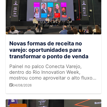
Novas formas de receita no
varejo: oportunidades para
transformar o ponto de venda
Painel no palco Conecta Varejo,
dentro do Rio Innovation Week,
mostrou como aproveitar o alto fluxo
de clientes para gerar lucro além das
04/08/2026
vendas tradicionais