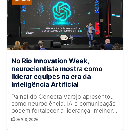
No Rio Innovation Week,
neurocientista mostra como
liderar equipes na era da
Inteligência Artificial
Painel do Conecta Varejo apresentou
como neurociência, IA e comunicação
podem fortalecer a liderança, melhorar
a tomada de decisões e impulsionar
06/08/2026
resultados nas empresas