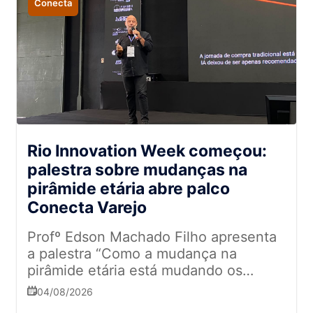
Conecta
Rio Innovation Week começou:
palestra sobre mudanças na
pirâmide etária abre palco
Conecta Varejo
Profº Edson Machado Filho apresenta
a palestra “Como a mudança na
pirâmide etária está mudando os
hábitos de consumo" na estreia do
04/08/2026
Conecta Varejo