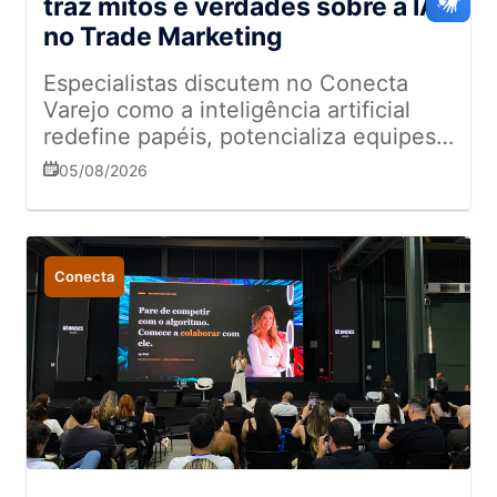
traz mitos e verdades sobre a IA
no Trade Marketing
Especialistas discutem no Conecta
Varejo como a inteligência artificial
redefine papéis, potencializa equipes
de campo e transforma a gestão de
05/08/2026
dados no varejo
Conecta