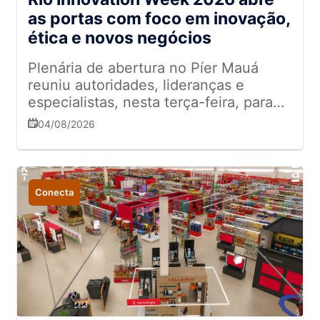
as portas com foco em inovação,
ética e novos negócios
Plenária de abertura no Píer Mauá
reuniu autoridades, lideranças e
especialistas, nesta terça-feira, para
dar o pontapé inicial na maior
04/08/2026
conferência de tecnologia e inovação
da América Latina
Conecta