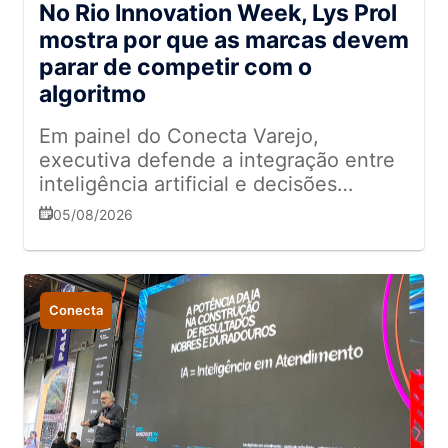
No Rio Innovation Week, Lys Prol
mostra por que as marcas devem
parar de competir com o
algoritmo
Em painel do Conecta Varejo,
executiva defende a integração entre
inteligência artificial e decisões
humanas para aumentar vendas,
05/08/2026
personalizar a experiência do cliente e
impulsionar resultados
Conecta