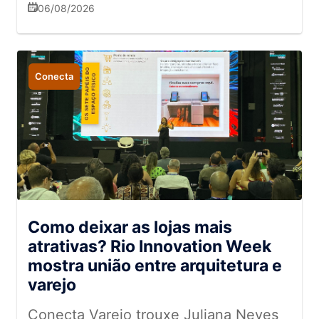
experiência e da omnicanalidade na
06/08/2026
relação com o consumidor.
Conecta
Como deixar as lojas mais
atrativas? Rio Innovation Week
mostra união entre arquitetura e
varejo
Conecta Varejo trouxe Juliana Neves