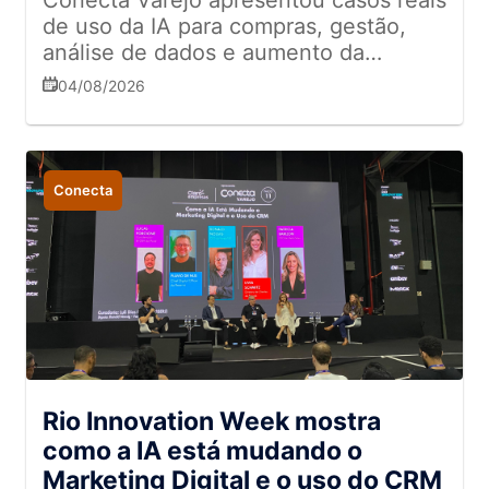
Conecta Varejo apresentou casos reais
de uso da IA para compras, gestão,
análise de dados e aumento da
produtividade no setor
04/08/2026
supermercadista
Conecta
Rio Innovation Week mostra
como a IA está mudando o
Marketing Digital e o uso do CRM