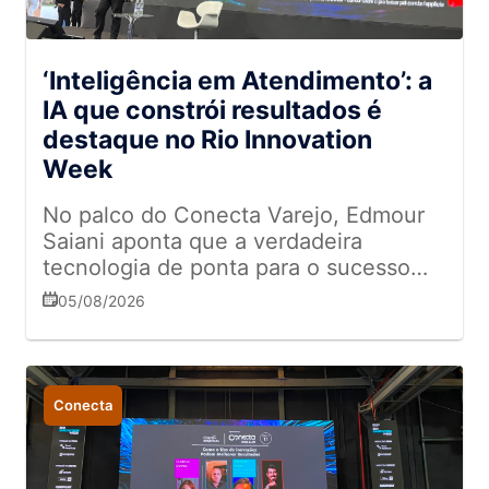
‘Inteligência em Atendimento’: a
IA que constrói resultados é
destaque no Rio Innovation
Week
No palco do Conecta Varejo, Edmour
Saiani aponta que a verdadeira
tecnologia de ponta para o sucesso
das marcas está na conexão humana,
05/08/2026
no entusiasmo e no respeito
Conecta