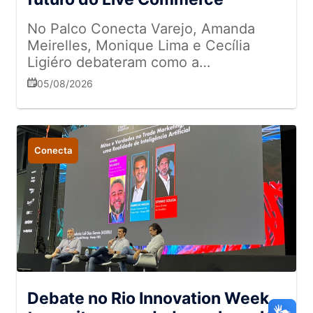
No Palco Conecta Varejo, Amanda
Meirelles, Monique Lima e Cecília
Ligiéro debateram como a
interatividade, a autenticidade e a
05/08/2026
integração entre as lojas físicas e o
ambiente digital estão redefinindo a
jornada de compra
Conecta
Debate no Rio Innovation Week