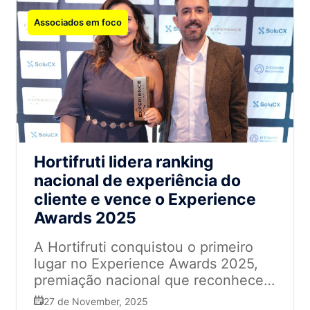
Associados em foco
Hortifruti lidera ranking
nacional de experiência do
cliente e vence o Experience
Awards 2025
A Hortifruti conquistou o primeiro
lugar no Experience Awards 2025,
premiação nacional que reconhece
as marcas com os melhores índices
27 de November, 2025