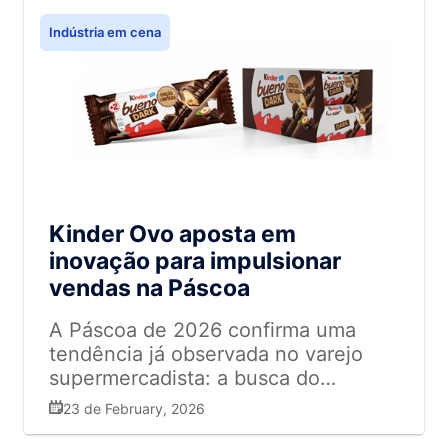
Indústria em cena
Kinder Ovo aposta em
inovação para impulsionar
vendas na Páscoa
A Páscoa de 2026 confirma uma
tendência já observada no varejo
supermercadista: a busca do
consumidor por experiências mais
23 de February, 2026
sofisticadas e sabores mais intensos.