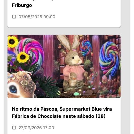
abordados em nosso workshop. Se
Friburgo
você deseja se aprofundar no tema e
entender os impactos da
07/05/2026 09:00
modernização, pode encontrar no site
do Sebrae cartilhas e estudos sobre o
assunto. Quem assina o artigo é Fábio
Queiroz, presidente da Asserj
No ritmo da Páscoa, Supermarket Blue vira
Fábrica de Chocolate neste sábado (28)
27/03/2026 17:00