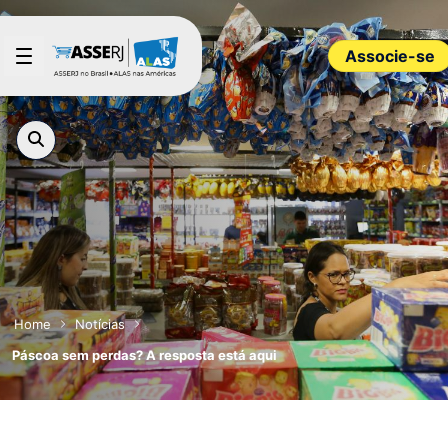
Pular para o Conteúdo principal
Associe-se
Home
Notícias
Páscoa sem perdas? A resposta está aqui