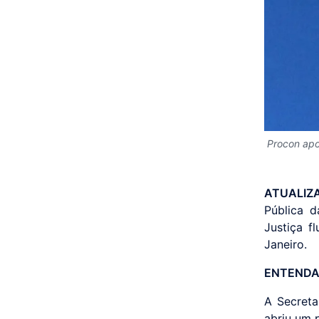
Procon apo
ATUALIZA
Pública d
Justiça f
Janeiro.
ENTENDA
A Secret
abriu um 