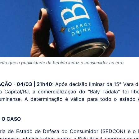
nta que a publicidade da bebida induz o consumidor ao erro
ÇÃO - 04/03 | 21h40
: Após decisão liminar da 15ª Vara 
a Capital/RJ, a comercialização do "Baly Tadala" foi lib
luminense. A determinação é válida para todo o estado
 O CASO
aria de Estado de Defesa do Consumidor (SEDCON) e o 
processo administrativo contra a Baly Brasil, empresa de en