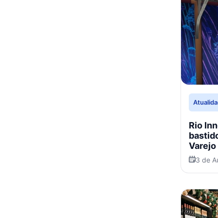
Atualid
Rio In
bastid
Varejo
3 de A