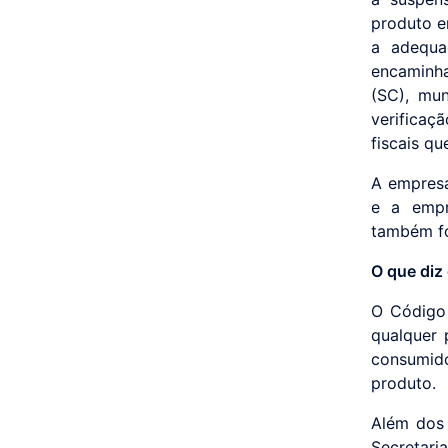
produto e
a adequa
encaminh
(SC), mun
verificaç
fiscais qu
A empresa
e a empr
também f
O que diz
O Código
qualquer 
consumido
produto.
Além dos 
Secretari