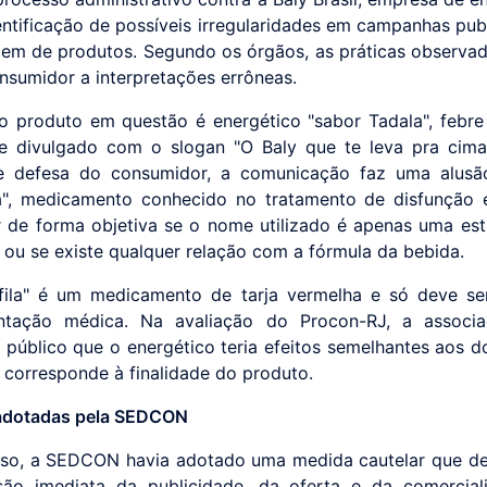
entificação de possíveis irregularidades em campanhas publi
gem de produtos. Segundo os órgãos, as práticas observ
onsumidor a interpretações errôneas.
o produto em questão é energético "sabor Tadala", febre
e divulgado com o slogan "O Baly que te leva pra cima
e defesa do consumidor, a comunicação faz uma alusão
la", medicamento conhecido no tratamento de disfunção e
r de forma objetiva se o nome utilizado é apenas uma est
 ou se existe qualquer relação com a fórmula da bebida.
fila" é um medicamento de tarja vermelha e só deve ser
ntação médica. Na avaliação do Procon-RJ, a associ
o público que o energético teria efeitos semelhantes aos d
 corresponde à finalidade do produto.
adotadas pela SEDCON
sso, a SEDCON havia adotado uma medida cautelar que d
são imediata da publicidade, da oferta e da comercial