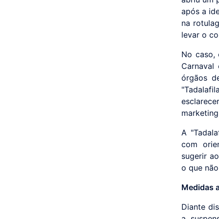
após a id
na rotula
levar o c
No caso, 
Carnaval 
órgãos d
"Tadalafi
esclarece
marketing
A "Tadala
com orie
sugerir a
o que não
Medidas 
Diante di
a suspen