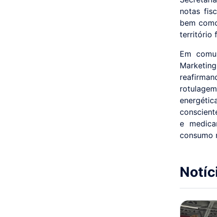
notas fis
bem como 
território
Em comun
Marketin
reafirma
rotulage
energéti
conscient
e medica
consumo r
Notíc