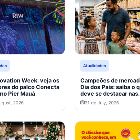
ades
Atualidades
novation Week: veja os
Campeões de mercad
ores do palco Conecta
Dia dos Pais: saiba o 
 no Pier Mauá
deve se destacar nas
vendas em 2026
ugust, 2026
31 de July, 2026