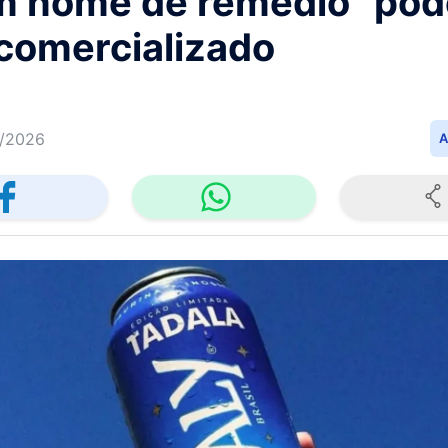
m nome de remédio" pod
 comercializado
/2026
A