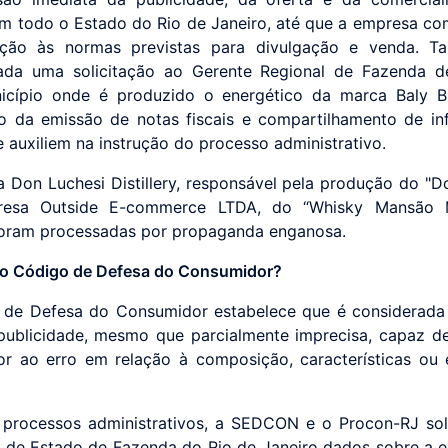
m todo o Estado do Rio de Janeiro, até que a empresa c
ção às normas previstas para divulgação e venda. T
ada uma solicitação ao Gerente Regional de Fazenda d
icípio onde é produzido o energético da marca Baly Br
ão da emissão de notas fiscais e compartilhamento de i
e auxiliem na instrução do processo administrativo.
 Don Luchesi Distillery, responsável pela produção do "Do
esa Outside E-commerce LTDA, do “Whisky Mansão 
oram processadas por propaganda enganosa.
 o Código de Defesa do Consumidor?
 de Defesa do Consumidor estabelece que é considerada
publicidade, mesmo que parcialmente imprecisa, capaz de
r ao erro em relação à composição, características ou 
processos administrativos, a SEDCON e o Procon-RJ sol
a de Estado de Fazenda do Rio de Janeiro dados sobre a 