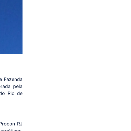
de Fazenda
erada pela
 do Rio de
Procon-RJ
ergéticos,