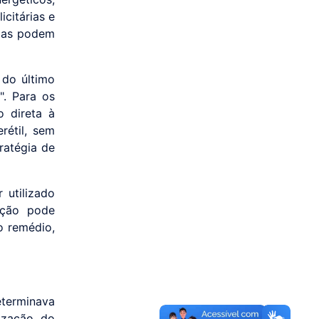
citárias e
adas podem
 do último
". Para os
 direta à
rétil, sem
ratégia de
 utilizado
ação pode
o remédio,
eterminava
ização do