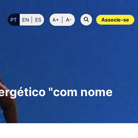
PT
EN
ES
A+
A-
Associe-se
ergético "com nome