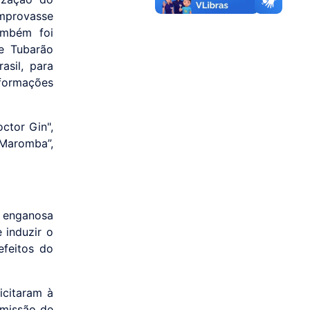
omprovasse
ambém foi
e Tubarão
asil, para
nformações
ctor Gin",
Maromba”,
 enganosa
 induzir o
efeitos do
icitaram à
emissão de