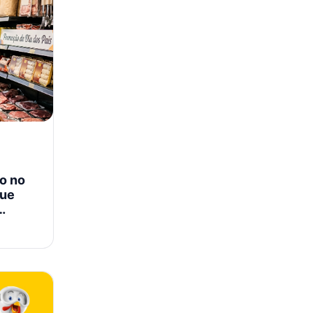
o no
que