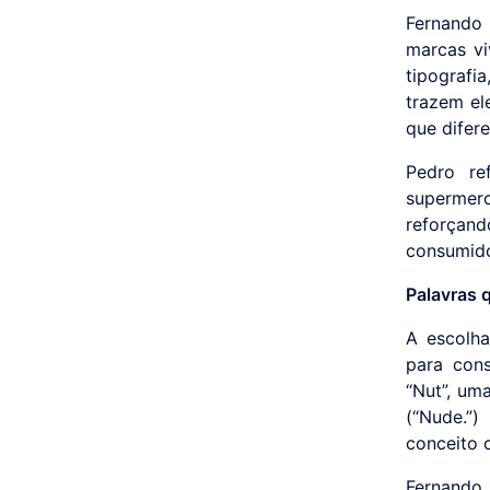
Fernando 
marcas vi
tipografi
trazem el
que difer
Pedro re
supermerc
reforçan
consumido
Palavras 
A escolh
para cons
“Nut”, um
(“Nude.”
conceito c
Fernando