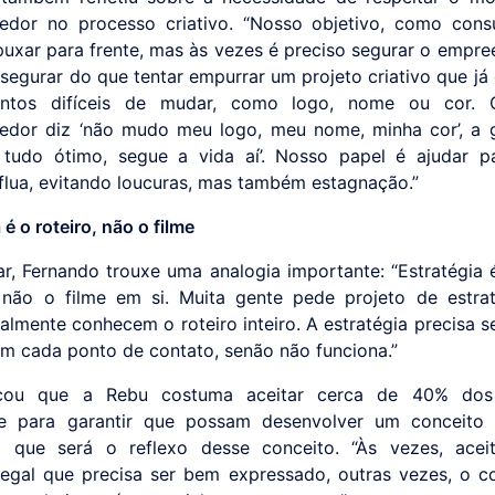
dor no processo criativo. “Nosso objetivo, como cons
puxar para frente, mas às vezes é preciso segurar o empre
 segurar do que tentar empurrar um projeto criativo que já
ntos difíceis de mudar, como logo, nome ou cor.
dor diz ‘não mudo meu logo, meu nome, minha cor’, a g
 tudo ótimo, segue a vida aí’. Nosso papel é ajudar 
flua, evitando loucuras, mas também estagnação.”
 é o roteiro, não o filme
ar, Fernando trouxe uma analogia importante: “Estratégia é
 não o filme em si. Muita gente pede projeto de estra
lmente conhecem o roteiro inteiro. A estratégia precisa se
 em cada ponto de contato, senão não funciona.”
icou que a Rebu costuma aceitar cerca de 40% dos 
te para garantir que possam desenvolver um conceito 
o que será o reflexo desse conceito. “Às vezes, ace
legal que precisa ser bem expressado, outras vezes, o c