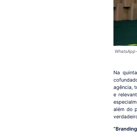
WhatsApp-
Na quinta
cofundado
agência, 
e relevan
especialm
além do p
verdadeir
“Branding