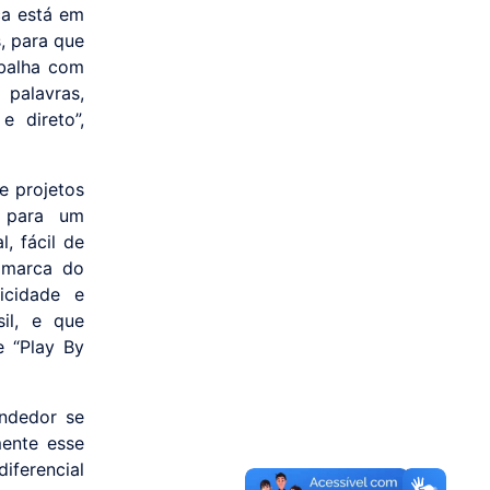
ca está em
, para que
abalha com
palavras,
 direto”,
e projetos
a para um
, fácil de
 marca do
icidade e
sil, e que
 “Play By
ndedor se
mente esse
iferencial