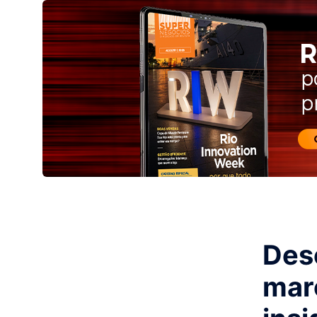
Des
marc