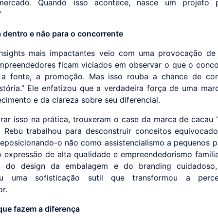
ercado. Quando isso acontece, nasce um projeto 
”
a dentro e não para o concorrente
nsights mais impactantes veio com uma provocação de 
mpreendedores ficam viciados em observar o que o conco
 a fonte, a promoção. Mas isso rouba a chance de cons
istória.” Ele enfatizou que a verdadeira força de uma ma
cimento e da clareza sobre seu diferencial.
rar isso na prática, trouxeram o case da marca de cacau 
 Rebu trabalhou para desconstruir conceitos equivocad
reposicionando-o não como assistencialismo a pequenos p
expressão de alta qualidade e empreendedorismo familiar
 do design da embalagem e do branding cuidadoso
ou uma sofisticação sutil que transformou a per
r.
que fazem a diferença