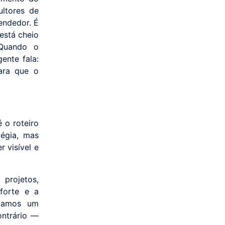
ultores de
endedor. É
 está cheio
 Quando o
ente fala:
para que o
 o roteiro
tégia, mas
r visível e
projetos,
forte e a
itamos um
ontrário —