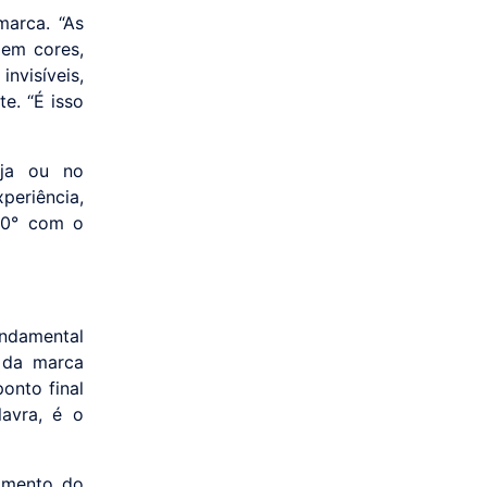
marca. “As
 em cores,
nvisíveis,
e. “É isso
oja ou no
periência,
60° com o
ndamental
o da marca
onto final
avra, é o
omento do