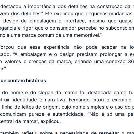
destacou a importância dos detalhes na construção da 
vem dos detalhes.” Ele explicou que pequenas mudanças
a, design de embalagem e interface, mesmo que quase i
egância e rigor que o consumidor percebe no subconscient
encia uma marca comum de uma memorável.”
forçou que essa experiência não pode acabar na l
ado. “A embalagem e o design precisam prolongar a ex
do valores e crenças da marca, criando uma conexão 3
r.”
que contam histórias
a do nome e do slogan da marca foi destacada como fu
truir identidade e narrativa. Fernando citou o exempl
a linha de leites de origem, cujo nome simples e o uso do p
) comunicam pureza e autenticidade. “Não é só uma pal
entral da marca”, explicou.
 também refletiu sobre a necessidade de respeitar o m