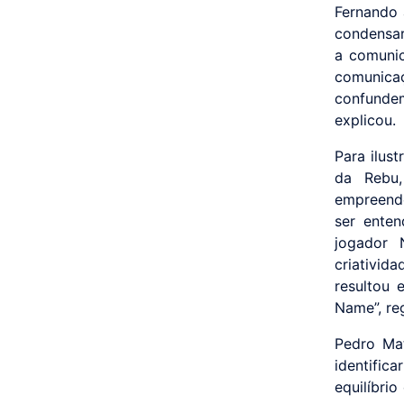
Fernando 
condensar
a comunic
comunica
confunde
explicou.
Para ilus
da Rebu,
empreende
ser ente
jogador 
criativid
resultou
Name”, re
Pedro Ma
identific
equilíbri