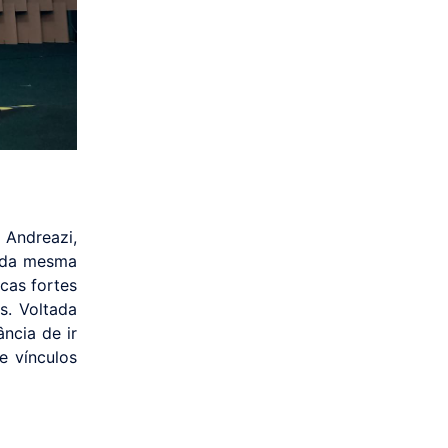
 Andreazi,
r da mesma
cas fortes
s. Voltada
ncia de ir
e vínculos