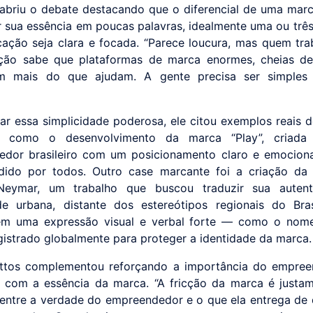
abriu o debate destacando que o diferencial de uma mar
 sua essência em poucas palavras, idealmente uma ou três
ação seja clara e focada. “Parece loucura, mas quem tr
ção sabe que plataformas de marca enormes, cheias de 
m mais do que ajudam. A gente precisa ser simples e
trar essa simplicidade poderosa, ele citou exemplos reais d
 como o desenvolvimento da marca “Play”, criad
dor brasileiro com um posicionamento claro e emocional
ndido por todos. Outro case marcante foi a criação da
Neymar, um trabalho que buscou traduzir sua autent
ade urbana, distante dos estereótipos regionais do Bra
 em uma expressão visual e verbal forte — como o nome
gistrado globalmente para proteger a identidade da marca.
ttos complementou reforçando a importância do empree
ar com a essência da marca. “A fricção da marca é justa
o entre a verdade do empreendedor e o que ela entrega de d