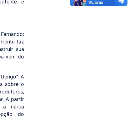
potente e
Fernando:
rrente faz
truir sua
rca vem do
“Dengo”. A
os sobre o
rodutores,
. A partir
, a marca
cepção do