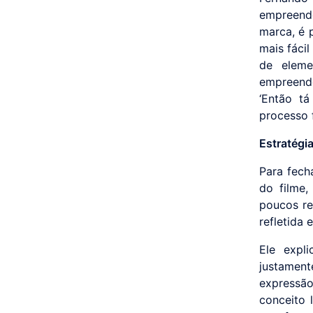
empreende
marca, é 
mais fácil
de eleme
empreende
‘Então tá
processo 
Estratégia
Para fech
do filme,
poucos rea
refletida
Ele expl
justamen
expressã
conceito 