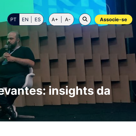
PT
EN
ES
A+
A-
Associe-se
evantes: insights da