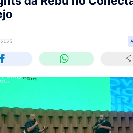
ights da Rebu no Conect
ejo
/2025
A