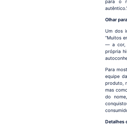
para o m
autêntico.
Olhar par
Um dos i
“Muitos e
— a cor,
própria h
autoconhe
Para most
equipe da
produto, 
mas como 
do nome,
conquist
consumido
Detalhes 