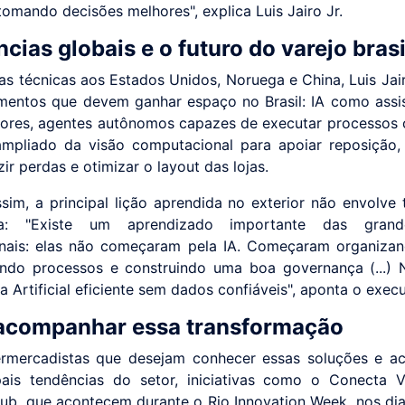
tomando decisões melhores", explica Luis Jairo Jr.
cias globais e o futuro do varejo brasi
tas técnicas aos Estados Unidos, Noruega e China, Luis Jai
mentos que devem ganhar espaço no Brasil: IA como assi
ores, agentes autônomos capazes de executar processos
mpliado da visão computacional para apoiar reposição,
uzir perdas e otimizar o layout das lojas.
im, a principal lição aprendida no exterior não envolve 
a: "Existe um aprendizado importante das grand
onais: elas não começaram pela IA. Começaram organiza
ndo processos e construindo uma boa governança (...) 
ia Artificial eficiente sem dados confiáveis", aponta o execu
acompanhar essa transformação
ermercadistas que desejam conhecer essas soluções e a
pais tendências do setor, iniciativas como o Conecta 
b, que acontecem durante o Rio Innovation Week, nos dia