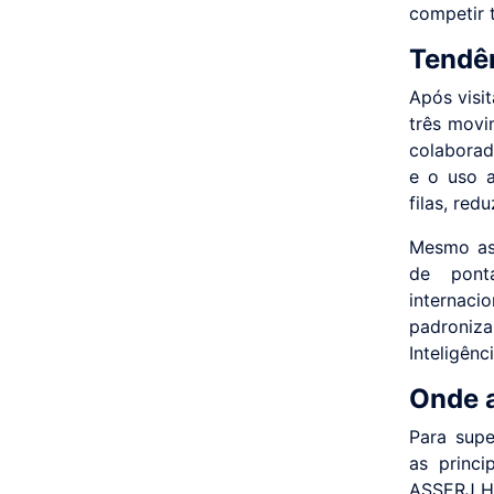
competir 
Tendên
Após visi
três movi
colaborad
e o uso a
filas, red
Mesmo ass
de pont
internaci
padroniza
Inteligênc
Onde 
Para sup
as princi
ASSERJ Hu