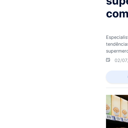
sup
com
Especiali
tendência
supermerc
02/07