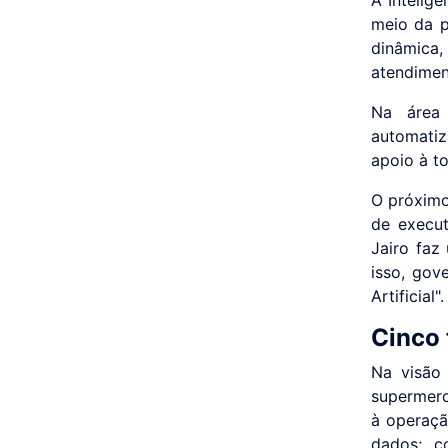
meio da p
dinâmica,
atendimen
Na área 
automatiz
apoio à t
O próximo
de execut
Jairo faz
isso, gov
Artificial".
Cinco 
Na visão 
supermerca
à operaçã
dados; c