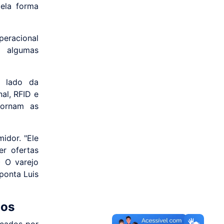
ela forma
peracional
, algumas
ao lado da
al, RFID e
tornam as
idor. "Ele
er ofertas
) O varejo
ponta Luis
dos
rcados por