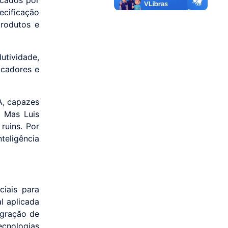
ecificação
produtos e
tividade,
icadores e
A, capazes
. Mas Luis
ruins. Por
teligência
ciais para
al aplicada
egração de
cnologias