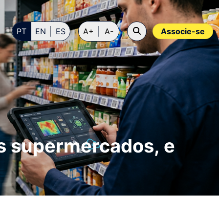
PT
EN
ES
A+
A-
Associe-se
os supermercados, e