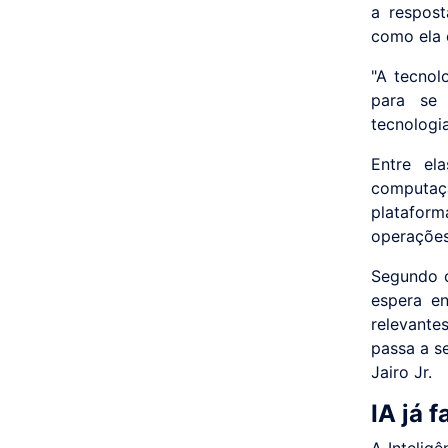
a respos
como ela é
"A tecnol
para se 
tecnologi
Entre ela
computaçã
platafor
operações
Segundo o
espera en
relevante
passa a s
Jairo Jr.
IA já 
A Intelig