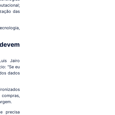
utacional;
ização das
ecnologia,
devem
uis Jairo
io: "Se eu
 dos dados
ronizados
compras,
argem.
e precisa