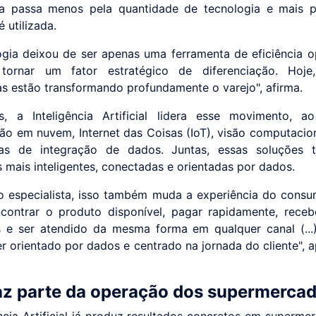
ta passa menos pela quantidade de tecnologia e mais p
 utilizada.
ogia deixou de ser apenas uma ferramenta de eficiência o
tornar um fator estratégico de diferenciação. Hoje
as estão transformando profundamente o varejo", afirma.
s, a Inteligência Artificial lidera esse movimento, 
o em nuvem, Internet das Coisas (IoT), visão computacion
mas de integração de dados. Juntas, essas soluções 
 mais inteligentes, conectadas e orientadas por dados.
 especialista, isso também muda a experiência do consum
contrar o produto disponível, pagar rapidamente, receb
s e ser atendido da mesma forma em qualquer canal (...
er orientado por dados e centrado na jornada do cliente", a
faz parte da operação dos supermerca
ência Artificial já produz resultados concretos em superme