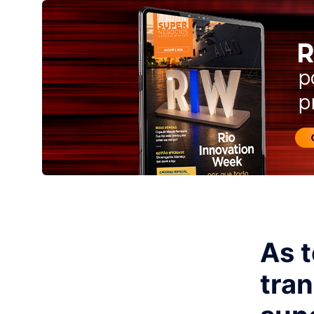
As t
tra