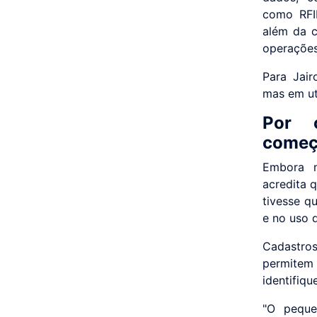
como RFID
além da c
operações
Para Jair
mas em ut
Por 
começ
Embora m
acredita 
tivesse q
e no uso d
Cadastro
permite
identifiq
"O peque