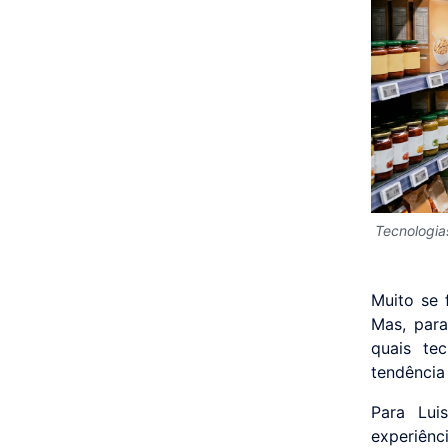
Tecnologia
Muito se f
Mas, para
quais te
tendência
Para Lui
experiênc