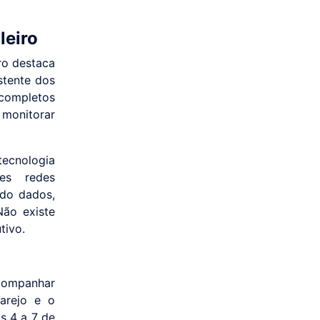
leiro
ro destaca
stente dos
 completos
 monitorar
tecnologia
es redes
ndo dados,
Não existe
tivo.
companhar
Varejo e o
s 4 a 7 de