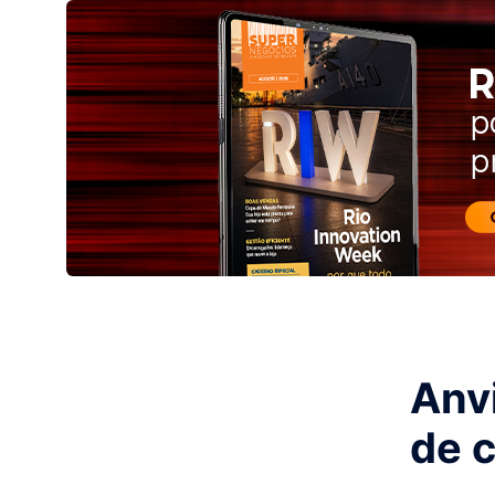
Anv
de 