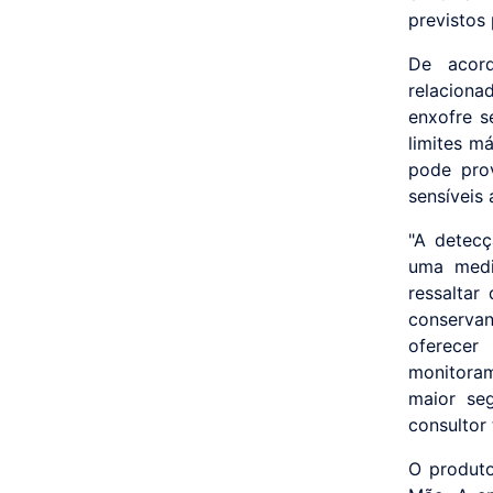
previstos 
De acord
relaciona
enxofre s
limites m
pode pro
sensíveis 
"A detecç
uma medid
ressaltar
conserva
oferecer
monitoram
maior seg
consultor
O produto