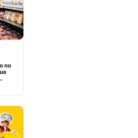
o no
que