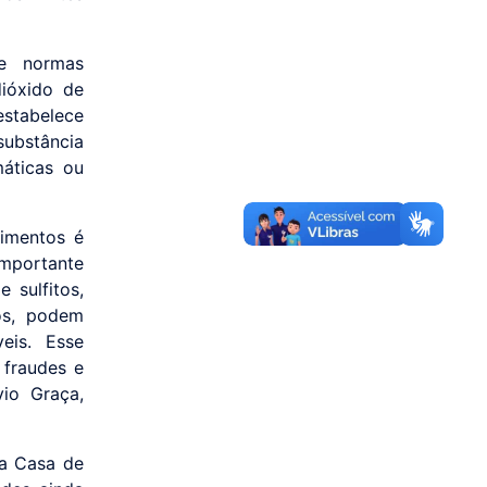
ge normas
dióxido de
estabelece
substância
áticas ou
limentos é
importante
 sulfitos,
os, podem
eis. Esse
 fraudes e
vio Graça,
ca Casa de