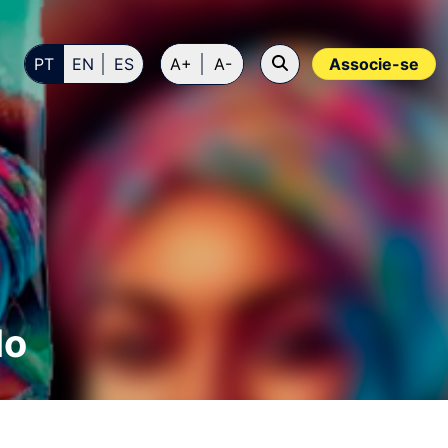
PT
EN
ES
A+
A-
Associe-se
do