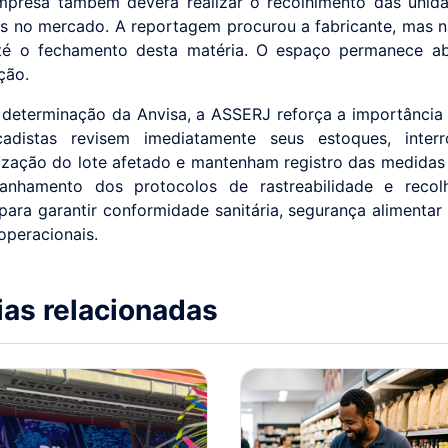
presa também deverá realizar o recolhimento das unid
is no mercado. A reportagem procurou a fabricante, mas 
até o fechamento desta matéria. O espaço permanece ab
ção.
 determinação da Anvisa, a ASSERJ reforça a importância
cadistas revisem imediatamente seus estoques, inte
ização do lote afetado e mantenham registro das medidas
nhamento dos protocolos de rastreabilidade e recol
 para garantir conformidade sanitária, segurança alimentar
operacionais.
ias relacionadas