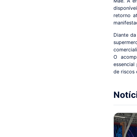
Mãe. A em
disponíve
retorno 
manifesta
Diante da
supermer
comercial
O acompa
essencial
de riscos 
Notíc