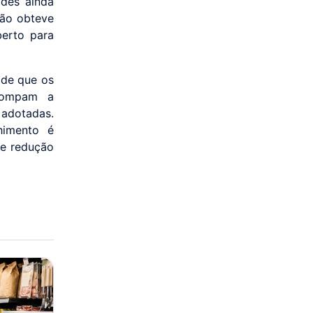
ades ainda
não obteve
erto para
 de que os
rrompam a
 adotadas.
himento é
 e redução