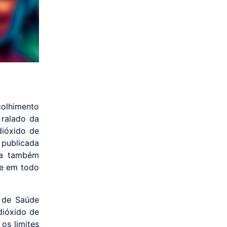
colhimento
 ralado da
dióxido de
i publicada
isa também
te em todo
l de Saúde
dióxido de
os limites