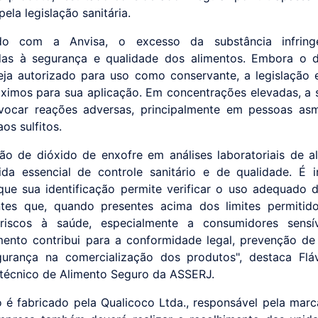
pela legislação sanitária.
o com a Anvisa, o excesso da substância infrin
das à segurança e qualidade dos alimentos. Embora o 
eja autorizado para uso como conservante, a legislação 
áximos para sua aplicação. Em concentrações elevadas, a 
vocar reações adversas, principalmente em pessoas asm
aos sulfitos.
ão de dióxido de enxofre em análises laboratoriais de a
a essencial de controle sanitário e de qualidade. É 
 que sua identificação permite verificar o uso adequado de
ntes que, quando presentes acima dos limites permitid
 riscos à saúde, especialmente a consumidores sensív
ento contribui para a conformidade legal, prevenção de
urança na comercialização dos produtos", destaca Flá
 técnico de Alimento Seguro da ASSERJ.
 é fabricado pela Qualicoco Ltda., responsável pela mar