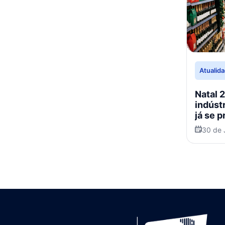
Atualid
Natal 
indúst
já se 
festas
30 de 