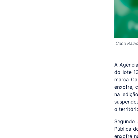
Coco Rala
A Agência
do lote 1
marca Cas
enxofre, c
na edição
suspendeu
o territór
Segundo a
Pública d
enxofre n