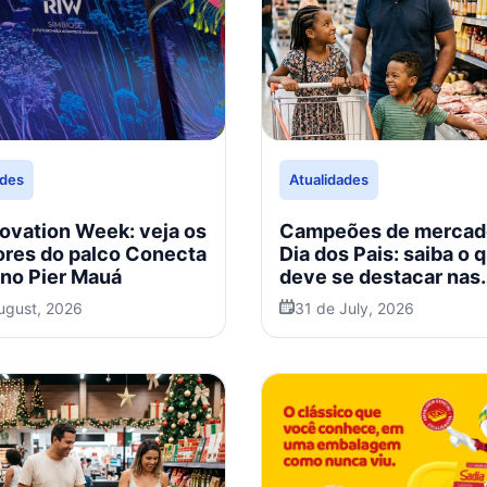
ades
Atualidades
novation Week: veja os
Campeões de mercad
ores do palco Conecta
Dia dos Pais: saiba o 
 no Pier Mauá
deve se destacar nas
vendas em 2026
ugust, 2026
31 de July, 2026