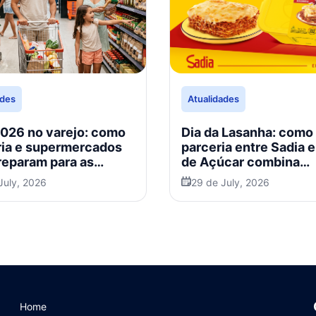
ades
Atualidades
2026 no varejo: como
Dia da Lasanha: como
ria e supermercados
parceria entre Sadia 
preparam para as
de Açúcar combina
promoção, engajamen
July, 2026
29 de July, 2026
inovação
Home