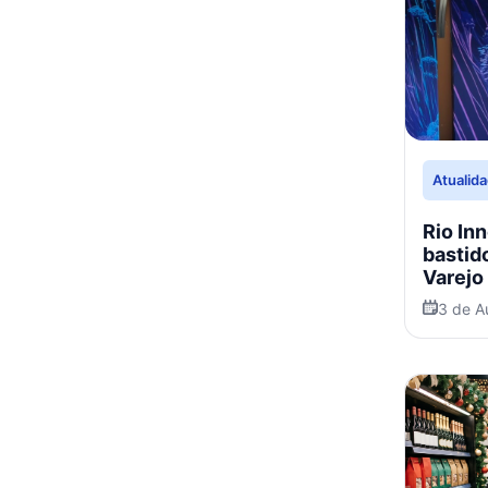
Atualid
Rio In
bastid
Varejo
3 de A