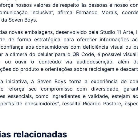
eforça nossos valores de respeito às pessoas e nosso c
municação inclusiva”, afirma Fernando Morais, coord
 da Seven Boys.
das novas embalagens, desenvolvido pela Studio 11 Arte, 
e de forma estratégica para oferecer informações ace
r confiança aos consumidores com deficiência visual ou ba
r a câmera do celular para o QR Code, é possível visual
s ou ouvir o conteúdo via audiodescrição, além d
ações do produto e orientações sobre reciclagem e descart
a iniciativa, a Seven Boys torna a experiência de co
a e reforça seu compromisso com diversidade, garan
es essenciais, como ingredientes e validade, estejam ac
perfis de consumidores”, ressalta Ricardo Pastore, espec
ias relacionadas