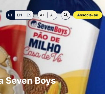
PT
EN
ES
A+
A-
Associe-se
da Seven Boys