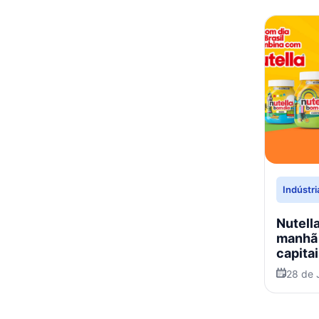
Indústr
Nutell
manhã
capitai
28 de 