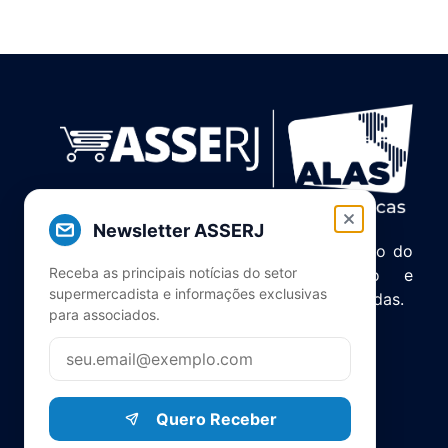
Newsletter ASSERJ
Associação de Supermercados do Estado do
Receba as principais notícias do setor
Rio de Janeiro. Unindo, servindo e
supermercadista e informações exclusivas
representando o setor há mais de 5 décadas.
para associados.
Quero Receber