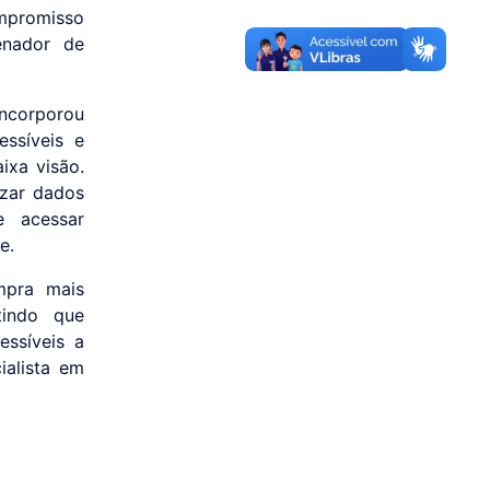
ompromisso
enador de
incorporou
ssíveis e
ixa visão.
izar dados
e acessar
e.
mpra mais
tindo que
essíveis a
ialista em