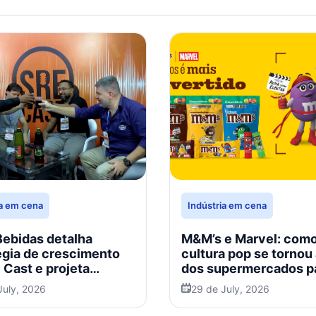
ia em cena
Indústria em cena
ebidas detalha
M&M’s e Marvel: como
égia de crescimento
cultura pop se tornou 
 Cast e projeta
dos supermercados p
ão no varejo
engajar e vender
July, 2026
29 de July, 2026
ense