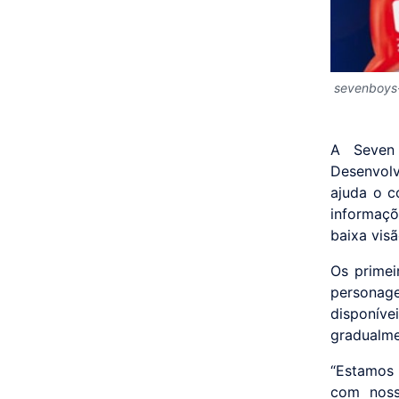
sevenboys-
A Seven
Desenvol
ajuda o c
informaçõ
baixa visã
Os primei
personage
disponív
gradualme
“Estamos 
com noss