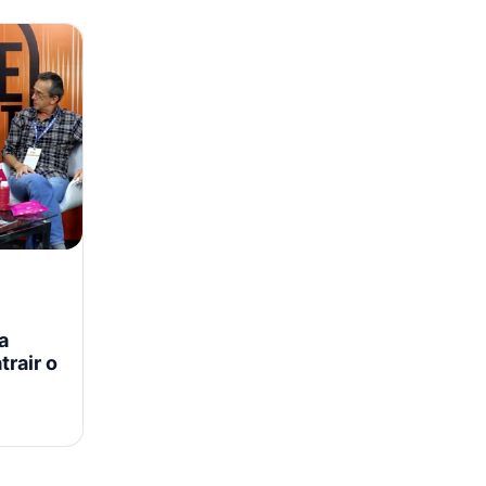
a
trair o