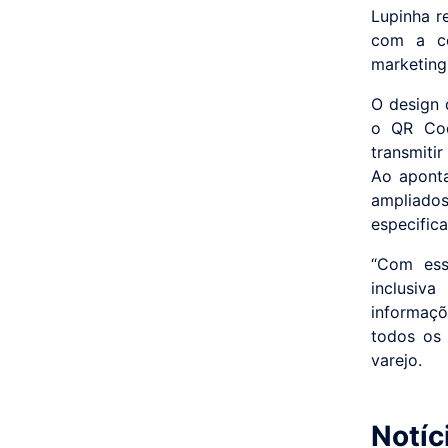
Lupinha r
com a co
marketing
O design 
o QR Cod
transmiti
Ao aponta
ampliado
especific
“Com ess
inclusiv
informaçõ
todos os 
varejo.
Notíc