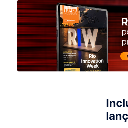
Incl
lan