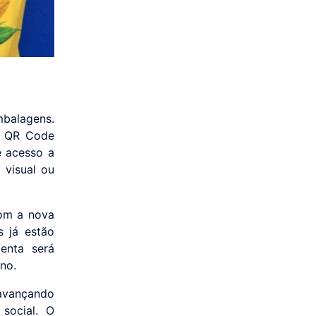
alagens.
o QR Code
e acesso a
 visual ou
com a nova
s já estão
enta será
no.
 avançando
social. O