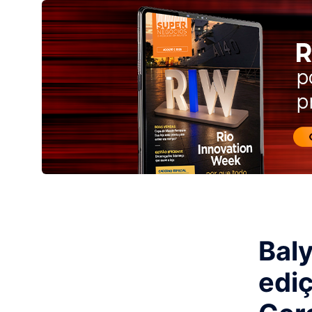
Baly
ediç