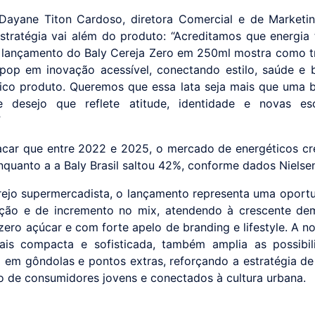
ayane Titon Cardoso, diretora Comercial e de Marketi
 estratégia vai além do produto: “Acreditamos que energi
O lançamento do Baly Cereja Zero em 250ml mostra como 
pop em inovação acessível, conectando estilo, saúde e b
co produto. Queremos que essa lata seja mais que uma 
e desejo que reflete atitude, identidade e novas es
”
acar que entre 2022 e 2025, o mercado de energéticos c
enquanto a a Baly Brasil saltou 42%, conforme dados Nielse
rejo supermercadista, o lançamento representa uma oport
ação e de incremento no mix, atendendo à crescente d
zero açúcar e com forte apelo de branding e lifestyle. A no
ais compacta e sofisticada, também amplia as possibil
 em gôndolas e pontos extras, reforçando a estratégia de
ão de consumidores jovens e conectados à cultura urbana.