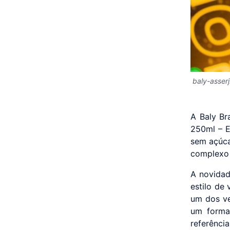
baly-asserj
A Baly Br
250ml – E
sem açúca
complexo 
A novida
estilo de
um dos ve
um forma
referência