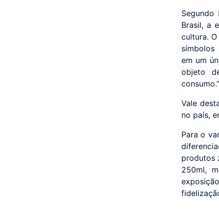
Segundo D
Brasil, a
cultura. 
símbolos 
em um úni
objeto d
consumo.
Vale dest
no país, 
Para o va
diferenci
produtos 
250ml, m
exposição
fidelizaç