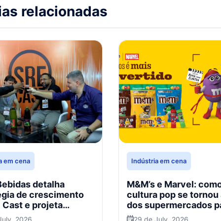
ias relacionadas
ia em cena
Indústria em cena
ebidas detalha
M&M’s e Marvel: como
égia de crescimento
cultura pop se tornou 
 Cast e projeta
dos supermercados p
ão no varejo
engajar e vender
July, 2026
29 de July, 2026