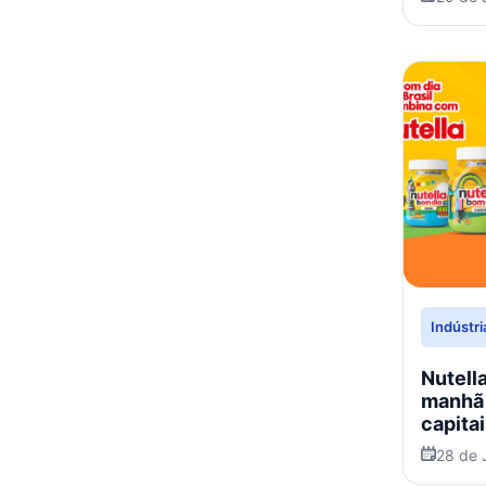
flumin
Indústr
Nutell
manhã
capitai
28 de 