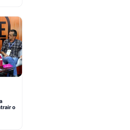
a
trair o