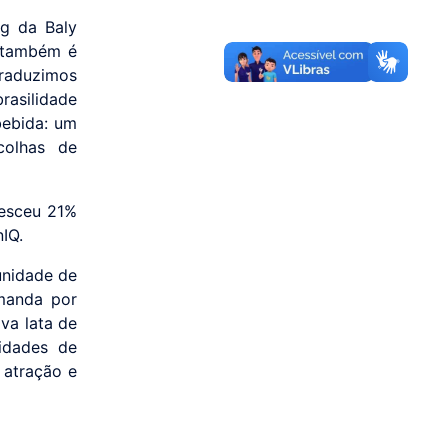
ng da Baly
a também é
traduzimos
rasilidade
bebida: um
colhas de
resceu 21%
nIQ.
unidade de
emanda por
va lata de
idades de
 atração e