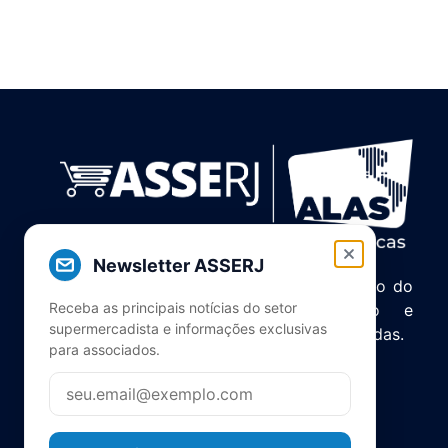
Newsletter ASSERJ
Associação de Supermercados do Estado do
Receba as principais notícias do setor
Rio de Janeiro. Unindo, servindo e
supermercadista e informações exclusivas
representando o setor há mais de 5 décadas.
para associados.