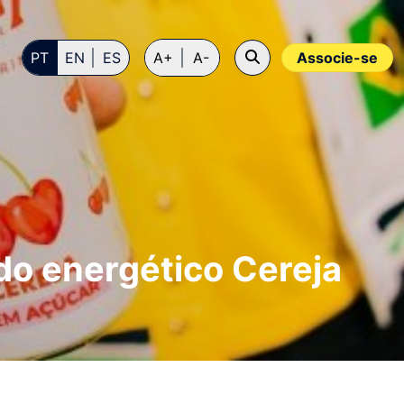
PT
EN
ES
A+
A-
Associe-se
 do energético Cereja