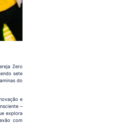
ereja Zero
sendo sete
taminas do
novação e
nsciente –
ue explora
nexão com