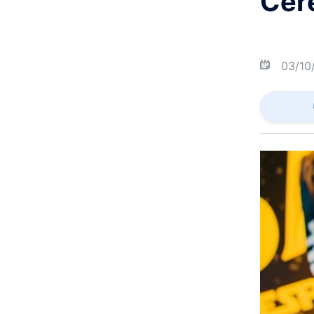
Cer
03/10