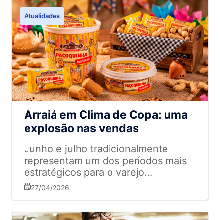
Atualidades
Arraiá em Clima de Copa: uma
explosão nas vendas
Junho e julho tradicionalmente
representam um dos períodos mais
estratégicos para o varejo
supermercadista, impulsionados pela
27/04/2026
força cultural da Festa Junina e pelo
aumento expressivo no consumo de
produtos típicos. Em 2026, no