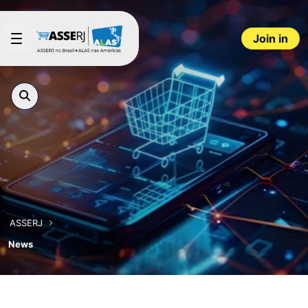
Skip to Main Content
Join in
ASSERJ
News