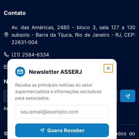
Contato
Av. das Américas, 2480 - bloco 3, sala 127 a 130
subsolo - Barra da Tijuca, Rio de Janeiro - RJ, CEP:
22631-004
(21) 2584-6334
saa@asserj.com.br
Newsletter ASSERJ
Newsletter
Receba as principais notícias do setor
supermercadista e informações exclusivas
para associados.
Receba notícias e atualizações do setor
Quero Receber
© 2025 ASERJ – Associação de Supermercados do