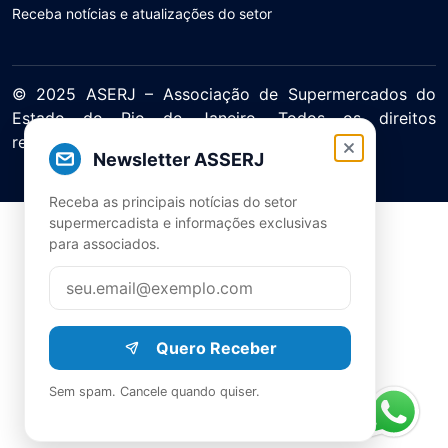
Receba notícias e atualizações do setor
© 2025 ASERJ – Associação de Supermercados do
Estado do Rio de Janeiro. Todos os direitos
reservados.
Newsletter ASSERJ
Política de Privacidade Termos de Uso
Receba as principais notícias do setor
supermercadista e informações exclusivas
para associados.
Quero Receber
Sem spam. Cancele quando quiser.