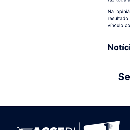
Na opiniã
resultad
vínculo co
Notíc
Se