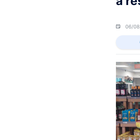
a re
06/08