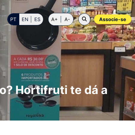
PT
EN
ES
A+
A-
Associe-se
? Hortifruti te dá a