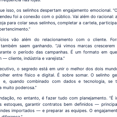
ue isso, os selinhos despertam engajamento emocional. “
endeu foi a conexão com o público. Vai além do racional: 
oja para colar seus selinhos, completar a cartela, participar
pertencimento.”
ícios vão além do relacionamento com o cliente. For
s também saem ganhando. “Já vimos marcas crescere
urante o período das campanhas. É um formato em que
 — cliente, indústria e varejista.”
ecutivo, o segredo está em unir o melhor dos dois mund
olher entre físico e digital. É sobre somar. O selinho ge
l e, quando combinado com dados e tecnologia, se 
a muito poderosa.”
dação, no entanto, é fazer tudo com planejamento. “É 
s estoques, garantir contratos bem definidos — princip
indes importados — e preparar as equipes. O engajamen
 diferença.”