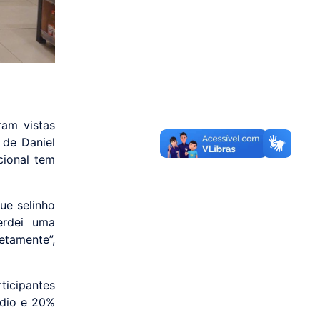
ram vistas
 de Daniel
cional tem
ue selinho
erdei uma
etamente”,
ticipantes
édio e 20%