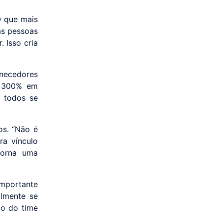
O que mais
as pessoas
. Isso cria
necedores
m 300% em
 todos se
os. “Não é
ra vínculo
torna uma
importante
almente se
to do time