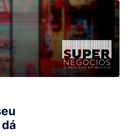
seu
 dá