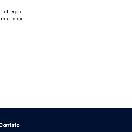
s entregam
bre criar
Contato