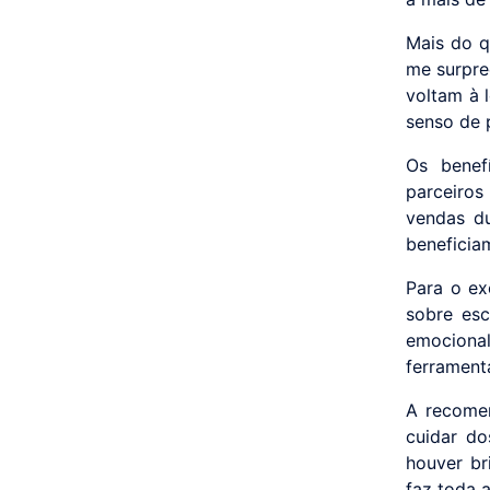
Mais do q
me surpre
voltam à l
senso de 
Os benef
parceiro
vendas d
beneficiam
Para o ex
sobre esc
emociona
ferrament
A recomen
cuidar do
houver br
faz toda a