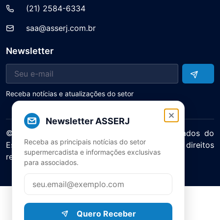
(21) 2584-6334
saa@asserj.com.br
Newsletter
Receba notícias e atualizações do setor
Newsletter ASSERJ
© 2025 ASERJ – Associação de Supermercados do
Receba as principais notícias do setor
Estado do Rio de Janeiro. Todos os direitos
supermercadista e informações exclusivas
reservados.
para associados.
Política de Privacidade Termos de Uso
Quero Receber