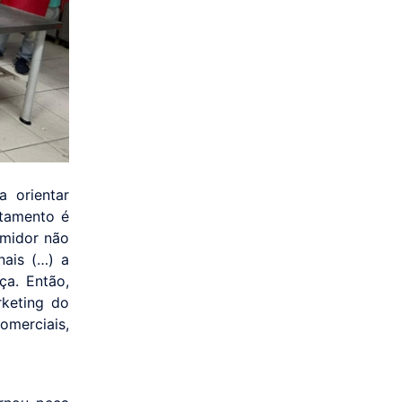
a orientar
rtamento é
umidor não
ais (…) a
a. Então,
rketing do
omerciais,