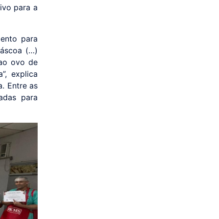
ivo para a
mento para
Páscoa (…)
 ao ovo de
”, explica
. Entre as
adas para