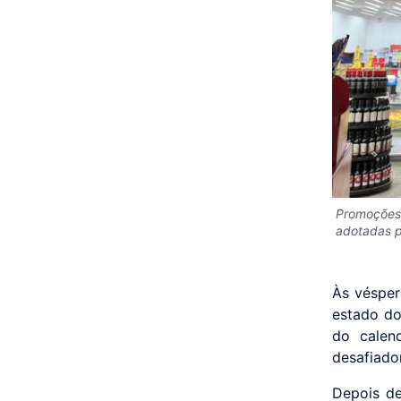
Promoções,
adotadas p
Às vésper
estado do
do calen
desafiado
Depois d