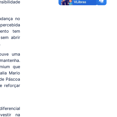
sibilidade
udança no
 percebida
mento tem
 sem abrir
.
houve uma
 mantenha.
emium que
alia Mario
 de Páscoa
e reforçar
ferencial
vestir na