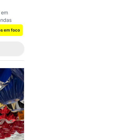
m em
endas
os em foco