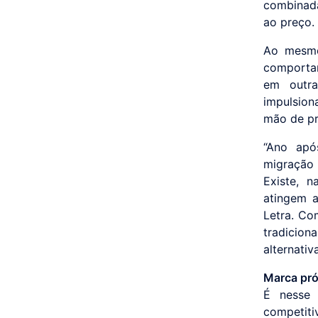
combinada
ao preço.
Ao mesmo
comportam
em outra
impulsion
mão de pr
“Ano apó
migração 
Existe, 
atingem a
Letra. Co
tradicion
alternati
Marca pró
É nesse 
competit