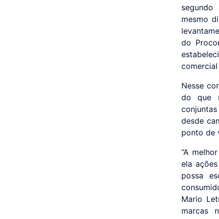
segundo 
mesmo di
levantame
do Proco
estabele
comercial 
Nesse con
do que n
conjuntas
desde cam
ponto de 
“A melhor
ela ações
possa es
consumido
Mario Let
marcas n