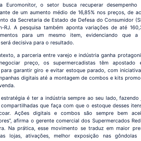
a Euromonitor, o setor busca recuperar desempenho
ante de um aumento médio de 16,85% nos preços, de a
nto da Secretaria de Estado de Defesa do Consumidor 
n-RJ. A pesquisa também aponta variações de até 160,
cimentos para um mesmo item, evidenciando que a
será decisiva para o resultado.
texto, a parceria entre varejo e indústria ganha protagon
egociar preço, os supermercadistas têm apostado
 para garantir giro e evitar estoque parado, com iniciativ
panhas digitais até a montagem de combos e kits promo
venda.
 estratégia é ter a indústria sempre ao seu lado, fazendo
 compartilhadas que faça com que o estoque desses iten
coar. Ações digitais e combos são sempre bem acei
res”, afirma o gerente comercial dos Supermercados Re
ra. Na prática, esse movimento se traduz em maior pr
as lojas, ativações, melhor exposição nas gôndolas 