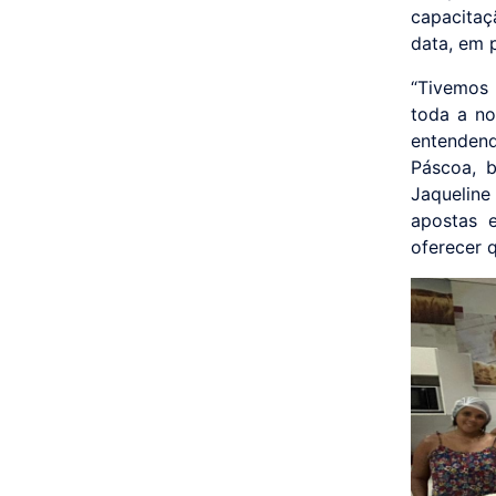
capacitaç
data, em p
“Tivemos 
toda a no
entendend
Páscoa, b
Jaqueline
apostas 
oferecer 