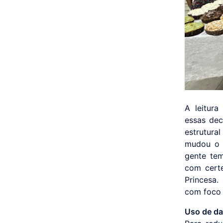
A leitura
essas dec
estrutura
mudou o 
gente te
com certe
Princesa.
com foco 
Uso de da