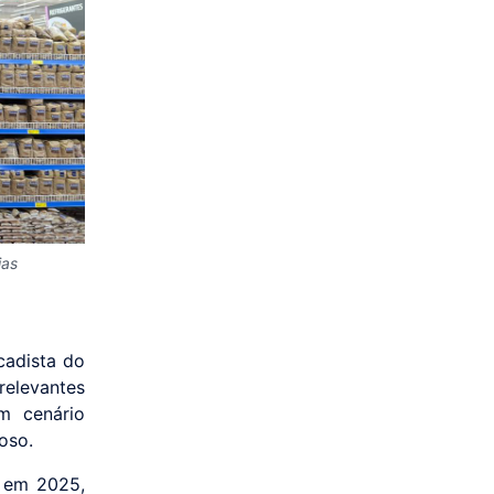
ias
cadista do
relevantes
m cenário
oso.
 em 2025,