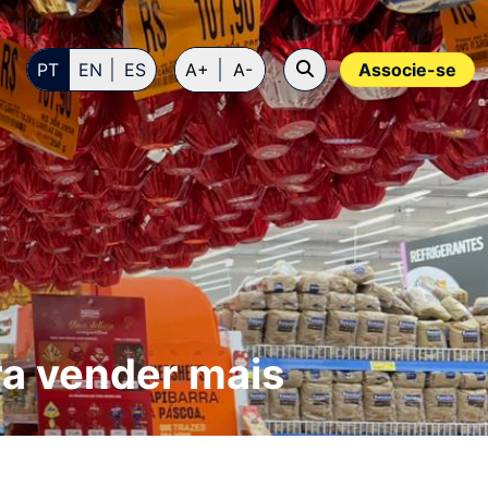
PT
EN
ES
A+
A-
Associe-se
a vender mais