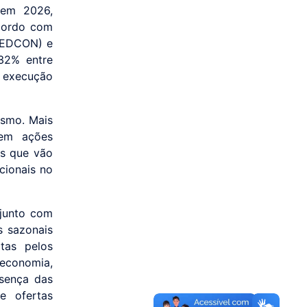
 em 2026,
cordo com
(SEDCON) e
32% entre
 execução
ismo. Mais
 em ações
as que vão
cionais no
 junto com
s sazonais
tas pelos
deconomia,
esença das
e ofertas