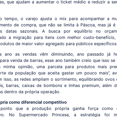
s, que ajudam a aumentar o ticket médio e reduzir a sen
 tempo, o varejo ajusta o mix para acompanhar a m
ento de compra, que não se limita à Páscoa, mas já é
s datas sazonais. A busca por equilíbrio no orça
ado a migração para itens com melhor custo-benefício,
odutos de maior valor agregado para públicos específicos
s ano as vendas vêm diminuindo, ano passado já 
para venda de barras, esse ano também creio que isso se
na minha opinião, uma parcela para produtos mais pr
rte da população que aceita gastar um pouco mais”, av
m isso, as redes ampliam o sortimento, equilibrando ovos
ais, barras, caixas de bombons e linhas premium, além d
vas dentro da própria operação.
pria como diferencial competitivo
ponto que a produção própria ganha força como di
ivo. No Supermercado Princesa, a estratégia foi in