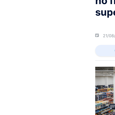
no f
sup
21/08