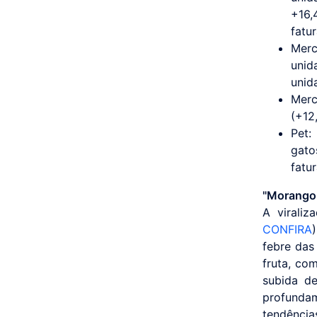
+16
fatu
Merc
unid
unid
Merc
(+12
Pet:
gato
fatu
"Morango 
A virali
CONFIRA
febre das
fruta, co
subida de
profunda
tendênci