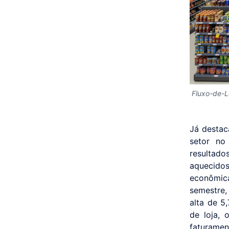
Fluxo-de-L
Já destac
setor no
resultado
aquecido
econômic
semestre
alta de 5
de loja,
faturamen