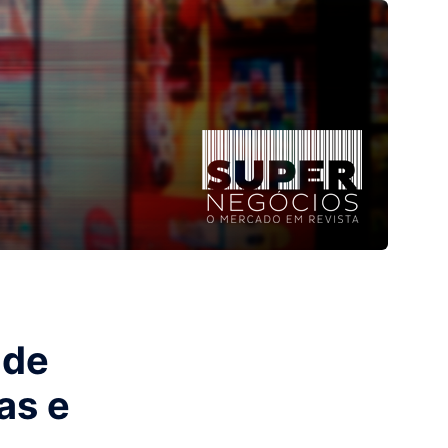
 de
as e