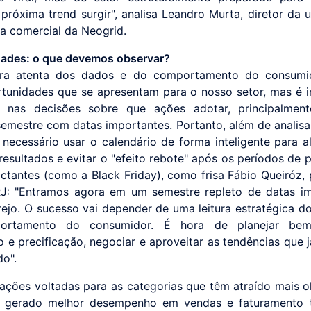
próxima trend surgir", analisa Leandro Murta, diretor da 
ia comercial da Neogrid.
ades: o que devemos observar?
ura atenta dos dados e do comportamento do consumid
tunidades que se apresentam para o nosso setor, mas é 
ia nas decisões sobre que ações adotar, principalme
emestre com datas importantes. Portanto, além de analisa
é necessário usar o calendário de forma inteligente para a
resultados e evitar o "efeito rebote" após os períodos de
ctantes (como a Black Friday), como frisa Fábio Queiróz, 
J: "Entramos agora em um semestre repleto de datas im
rejo. O sucesso vai depender de uma leitura estratégica d
rtamento do consumidor. É hora de planejar bem,
o e precificação, negociar e aproveitar as tendências que j
o".
ações voltadas para as categorias que têm atraído mais o
 e gerado melhor desempenho em vendas e faturamento