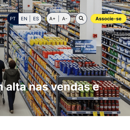
PT
EN
ES
A+
A-
Associe-se
m alta nas vendas e