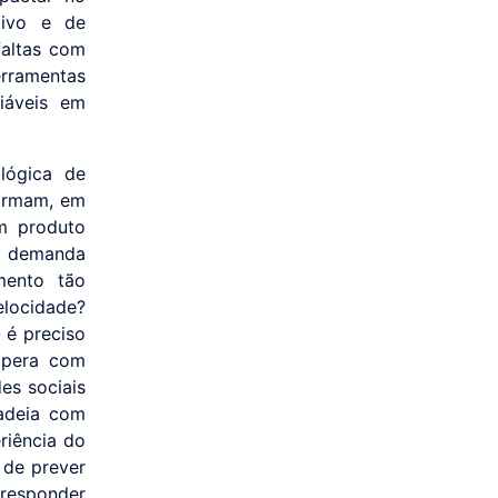
tivo e de
faltas com
erramentas
iáveis em
ógica de
formam, em
m produto
ma demanda
mento tão
locidade?
- é preciso
 opera com
es sociais
cadeia com
riência do
 de prever
responder