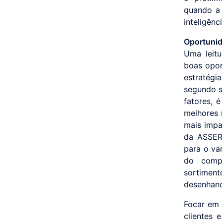
quando a 
inteligênc
Oportunid
Uma leit
boas opor
estratég
segundo s
fatores, 
melhores 
mais impa
da ASSER
para o va
do compo
sortiment
desenhand
Focar em 
clientes