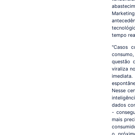
abasteci
Marketing
antecedên
tecnológ
tempo real
"Casos 
consumo, 
questão 
viraliza 
imediata
espontân
Nesse cená
inteligên
dados con
- consegu
mais prec
consumido
o próxim