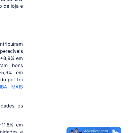
 de loja e
tribuíram
perecíveis
 (+8,9% em
aram bons
(+5,6% em
do pet foi
IBA MAIS
idades, os
(+11,6% em
unidades e