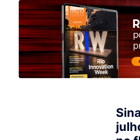
Sina
julh