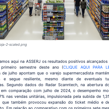
oja-2-scaled.png
amos aqui na ASSERJ os resultados positivos alcançados
 primeiro semestre deste ano (
CLIQUE AQUI PARA L
s de julho apontam que o varejo supermercadista mant
s e segue resiliente, mesmo diante de eventuais tur
as. Segundo dados do Radar Scanntech, na abertura d
, em comparação com julho de 2024, o desempenho mos
,7% nas vendas unitárias, impulsionada pela subida de 1,3
 o que também provocou expansão do ticket médio e d
to. Em relação ao comparativo com os primeiros sete me