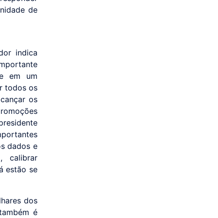
unidade de
or indica
importante
nte em um
r todos os
lcançar os
 promoções
presidente
portantes
os dados e
 calibrar
á estão se
lhares dos
 também é