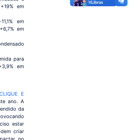
e +19% em
+11,1% em
(+6,7% em
ondensado
;
úmida para
(+3,9% em
CLIQUE E
ste ano. A
vendido da
provocando
ciso estar
dem criar
pactar no