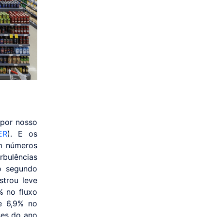
 por nosso
ER
). E os
ém números
bulências
o segundo
trou leve
% no fluxo
e 6,9% no
ses do ano