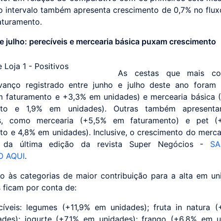
o intervalo também apresenta crescimento de 0,7% no fluxo
aturamento.
e julho: perecíveis e mercearia básica puxam crescimento
As cestas que mais con
anço registrado entre junho e julho deste ano foram 
 faturamento e +3,3% em unidades) e mercearia básica
nto e 1,9% em unidades). Outras também apresent
os, como mercearia (+5,5% em faturamento) e pet 
to e 4,8% em unidades). Inclusive, o crescimento do merca
 da última edição da revista Super Negócios -
SA
O AQUI
.
o às categorias de maior contribuição para a alta em un
 ficam por conta de:
cíveis: legumes (+11,9% em unidades); fruta in natura 
ades); iogurte (+7,1% em unidades); frango (+6,8% em 