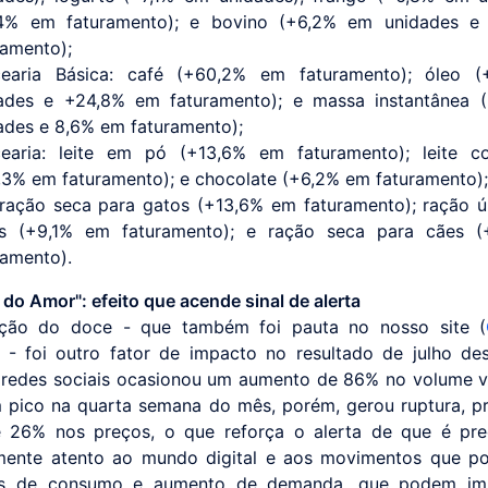
,4% em faturamento); e bovino (+6,2% em unidades 
ramento);
earia Básica: café (+60,2% em faturamento); óleo (
ades e +24,8% em faturamento); e massa instantânea 
ades e 8,6% em faturamento);
earia: leite em pó (+13,6% em faturamento); leite c
,3% em faturamento); e chocolate (+6,2% em faturamento)
 ração seca para gatos (+13,6% em faturamento); ração 
s (+9,1% em faturamento); e ração seca para cães 
ramento).
do Amor": efeito que acende sinal de alerta
zação do doce - que também foi pauta no nosso site (
) - foi outro fator de impacto no resultado de julho de
 redes sociais ocasionou um aumento de 86% no volume 
m pico na quarta semana do mês, porém, gerou ruptura, 
 26% nos preços, o que reforça o alerta de que é pre
mente atento ao mundo digital e aos movimentos que po
as de consumo e aumento de demanda, que podem im