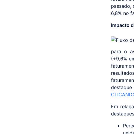
passado, 
6,8% no f
Impacto d
para o av
(+9,6% em
faturame
resultad
faturamen
destaque
CLICAND
Em relaçã
destaques
Pere
unid