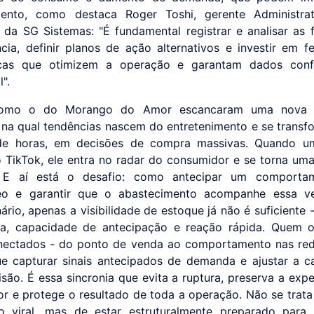
mento, como destaca Roger Toshi, gerente Administra
 da SG Sistemas: "É fundamental registrar e analisar as 
cia, definir planos de ação alternativos e investir em f
icas que otimizem a operação e garantam dados conf
".
como o do Morango do Amor escancaram uma nova l
na qual tendências nascem do entretenimento e se trans
de horas, em decisões de compra massivas. Quando u
no TikTok, ele entra no radar do consumidor e se torna u
. E aí está o desafio: como antecipar um comporta
eo e garantir que o abastecimento acompanhe essa ve
rio, apenas a visibilidade de estoque já não é suficiente 
cia, capacidade de antecipação e reação rápida. Quem
ectados - do ponto de venda ao comportamento nas red
e capturar sinais antecipados de demanda e ajustar a 
isão. É essa sincronia que evita a ruptura, preserva a expe
r e protege o resultado de toda a operação. Não se trata
o viral, mas de estar estruturalmente preparado para 