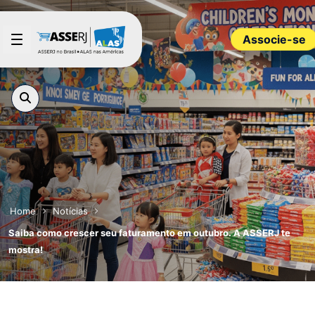
Pular para o Conteúdo principal
Associe-se
Home
Notícias
Saiba como crescer seu faturamento em outubro. A ASSERJ te
mostra!