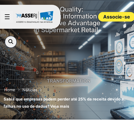
Pular para o Conteúdo principal
Associe-se
Home
Notícias
Sabia que empresas podem perder até 25% da receita devido a
falhas no uso de dados? Veja mais