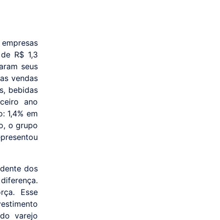
 empresas
de R$ 1,3
garam seus
das vendas
s, bebidas
ceiro ano
o: 1,4% em
o, o grupo
presentou
ndente dos
diferença.
rça. Esse
vestimento
do varejo