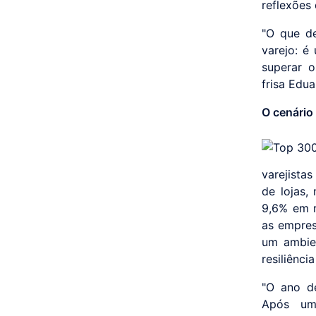
reflexões
"O que d
varejo: é
superar 
frisa Edu
O cenário
varejista
de lojas,
9,6% em r
as empre
um ambien
resiliênci
"O ano de
Após um 