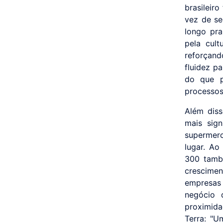
brasileir
vez de se
longo pra
pela cult
reforçand
fluidez p
do que p
processos,
Além diss
mais sign
supermerc
lugar. A
300 tamb
crescimen
empresas 
negócio 
proximid
Terra: "U