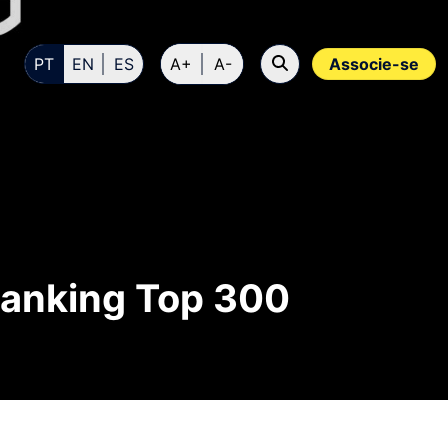
PT
EN
ES
A+
A-
Associe-se
Ranking Top 300