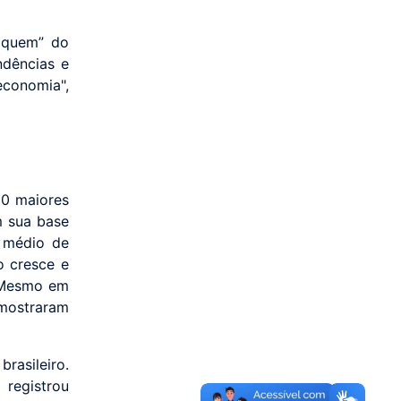
 quem” do
ndências e
conomia",
00 maiores
m sua base
o médio de
o cresce e
 Mesmo em
 mostraram
rasileiro.
registrou