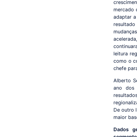
crescimen
mercado de
adaptar a
resultado
mudanças 
acelerada
continuar
leitura re
como o co
chefe par
Alberto S
ano dos 
resultad
regionali
De outro 
maior bas
Dados ge
segment