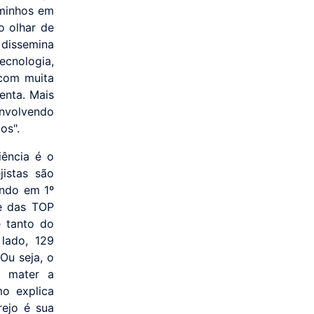
aminhos em
o olhar de
 dissemina
ecnologia,
 com muita
enta. Mais
nvolvendo
os".
iência é o
jistas são
ando em 1º
e das TOP
 tanto do
 lado, 129
Ou seja, o
s mater a
o explica
rejo é sua