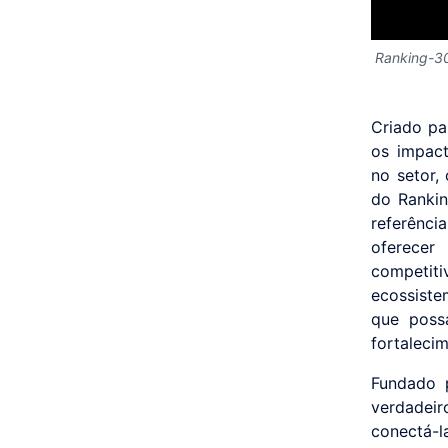
Ranking-3
Criado pa
os impact
no setor,
do Rankin
referência
oferecer
competit
ecossiste
que poss
fortalecim
Fundado p
verdadeir
conectá-l