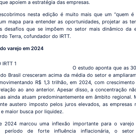
 que apoiem a estratégia das empresas.
escobrimos nesta edição é muito mais que um “quem é
 um mapa para entender as oportunidades, projetar as te
os desafios que se impõem no setor mais dinâmico da e
ardo Terra, cofundador do IRTT.
 do varejo em 2024
O estudo aponta que as 3
s do Brasil cresceram acima da média do setor e ampliara
 movimentando R$ 1,3 trilhão, em 2024, com cresciment
elação ao ano anterior. Apesar disso, a concentração nã
sas ainda atuam predominantemente em âmbito regional.
te austero imposto pelos juros elevados, as empresas
a e maior busca por liquidez.
 2024 marcou uma inflexão importante para o varejo b
período de forte influência inflacionária, o setor 