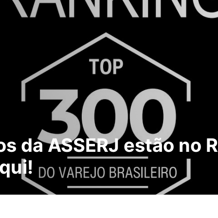
os da ASSERJ estão no 
qui!