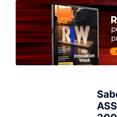
Sab
ASS