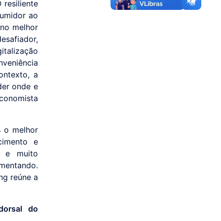
resiliente
nsumidor ao
 no melhor
esafiador,
italização
nveniência
ontexto, a
nder onde e
economista
4 o melhor
cimento e
o e muito
umentando.
ng reúne a
dorsal do