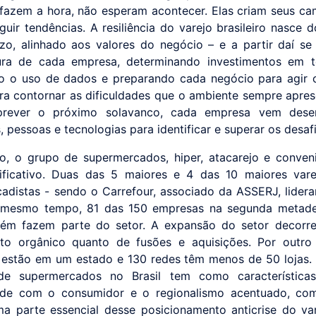
o fazem a hora, não esperam acontecer. Elas criam seus c
guir tendências. A resiliência do varejo brasileiro nasce d
zo, alinhado aos valores do negócio – e a partir daí se
ura de cada empresa, determinando investimentos em t
o o uso de dados e preparando cada negócio para agir
ara contornar as dificuldades que o ambiente sempre apres
rever o próximo solavanco, cada empresa vem dese
 pessoas e tecnologias para identificar e superar os desafi
o, o grupo de supermercados, hiper, atacarejo e conven
ificativo. Duas das 5 maiores e 4 das 10 maiores vare
adistas - sendo o Carrefour, associado da ASSERJ, lider
o mesmo tempo, 81 das 150 empresas na segunda metad
ém fazem parte do setor. A expansão do setor decorre
to orgânico quanto de fusões e aquisições. Por outro
estão em um estado e 130 redes têm menos de 50 lojas. 
de supermercados no Brasil tem como característica
ade com o consumidor e o regionalismo acentuado, com
ma parte essencial desse posicionamento anticrise do va