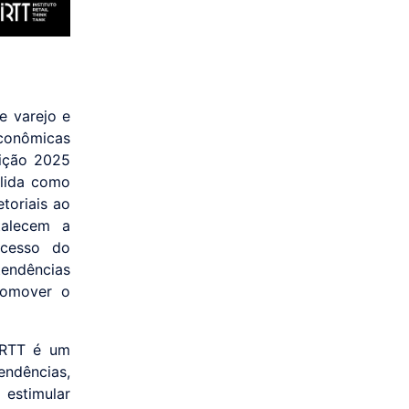
e varejo e
econômicas
dição 2025
olida como
etoriais ao
talecem a
acesso do
tendências
romover o
 IRTT é um
endências,
 estimular