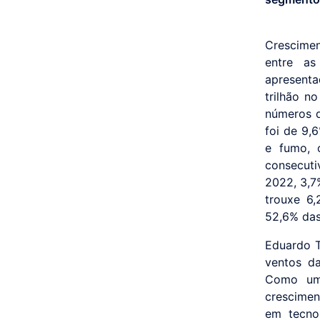
Crescime
entre as
apresent
trilhão n
números d
foi de 9,
e fumo, 
consecuti
2022, 3,7
trouxe 6
52,6% das
Eduardo T
ventos da
Como um 
crescimen
em tecno