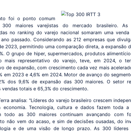
nto foi o ponto comum
 300 maiores varejistas do mercado brasileiro. As
adas no ranking do varejo nacional somaram uma venda 
o ano passado. Considerando as 212 empresas que divul
e 2023, permitindo uma comparação direta, a expansão 
6%. O grupo de hiper, supermercados, produtos alimentício
o mais representativo do varejo, teve, em 2024, o ter
vo de expansão, com crescimento cada vez mais acelerad
% em 2023 e 4,6% em 2024. Motor de avanço do segment
,2% dos 9,6% de expansão das 300 maiores. O setor re
 vendas totais e 65,3% do crescimento.
erra analisa: "Líderes do varejo brasileiro crescem indepe
 economia. Tecnologia, cultura e dados fazem toda a 
todo as 300 maiores continuam avançando com fo
to não vem do acaso, e sim de decisões ousadas, do in
logia e de uma visão de longo prazo. As 300 líderes 