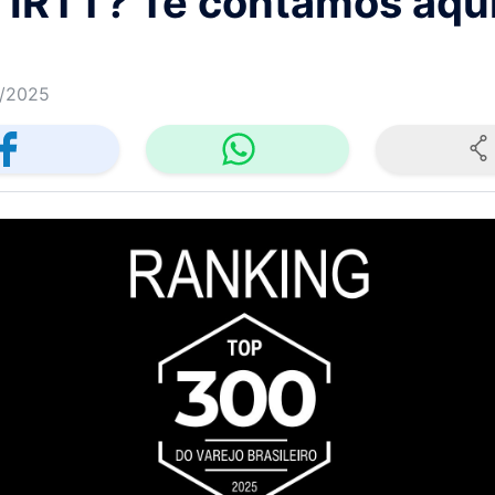
 IRTT? Te contamos aqui
/2025