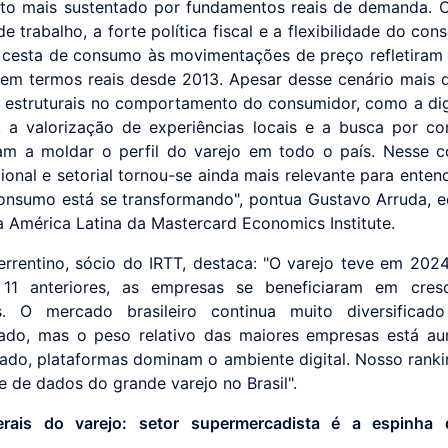
to mais sustentado por fundamentos reais de demanda. O 
 trabalho, a forte política fiscal e a flexibilidade do co
 cesta de consumo às movimentações de preço refletiram
 em termos reais desde 2013. Apesar desse cenário mais d
estruturais no comportamento do consumidor, como a dig
, a valorização de experiências locais e a busca por co
am a moldar o perfil do varejo em todo o país. Nesse c
gional e setorial tornou-se ainda mais relevante para ente
nsumo está se transformando", pontua Gustavo Arruda, 
a América Latina da Mastercard Economics Institute.
errentino, sócio do IRTT, destaca: "O varejo teve em 202
11 anteriores, as empresas se beneficiaram em cres
os. O mercado brasileiro continua muito diversificad
zado, mas o peso relativo das maiores empresas está a
lado, plataformas dominam o ambiente digital. Nosso ranki
e de dados do grande varejo no Brasil".
rais do varejo: setor supermercadista é a espinha 
o