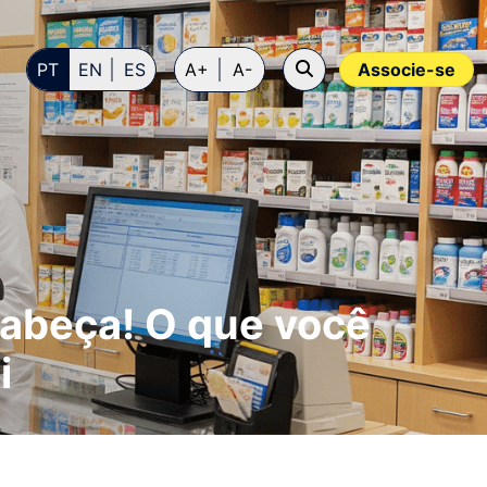
PT
EN
ES
A+
A-
Associe-se
abeça! O que você
i