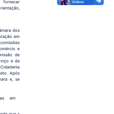
 fornecer
rientação,
Câmara dos
votação em
 comissões
Comércio e
missão de
rviço e da
 Cidadania
jeto. Após
ara e, se
ando que a