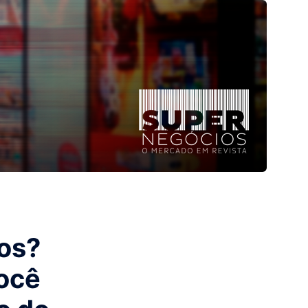
os?
ocê