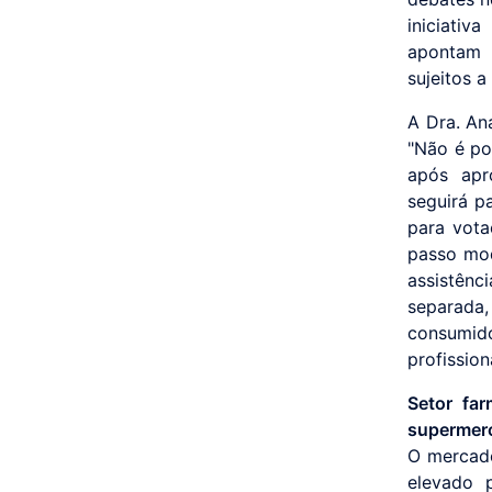
iniciativ
apontam 
sujeitos 
A Dra. An
"Não é po
após apr
seguirá p
para vota
passo mod
assistênc
separada
consumid
profission
Setor far
supermer
O mercado
elevado 