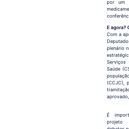
por um p
medicamen
conferênci
E agora? 
Com a apr
Deputados
plenário 
estratégi
Serviços
Saúde (CS
população
(CCJC), p
tramitaç
aprovado,
É impor
projeto 
debates n