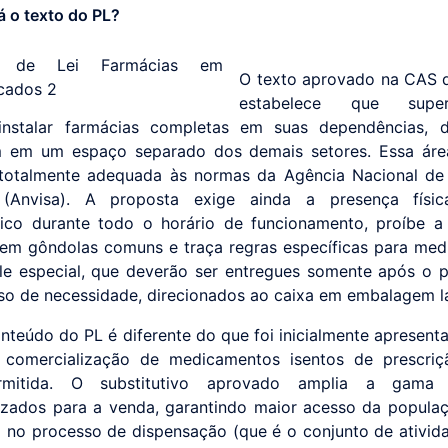
 o texto do PL?
O texto aprovado na CAS 
estabelece que super
instalar farmácias completas em suas dependências, 
m em um espaço separado dos demais setores. Essa ár
totalmente adequada às normas da Agência Nacional de 
a (Anvisa). A proposta exige ainda a presença fís
ico durante todo o horário de funcionamento, proíbe 
em gôndolas comuns e traça regras específicas para me
le especial, que deverão ser entregues somente após o
so de necessidade, direcionados ao caixa em embalagem l
onteúdo do PL é diferente do que foi inicialmente apresenta
 comercialização de medicamentos isentos de prescriçã
rmitida. O substitutivo aprovado amplia a gama
lizados para a venda, garantindo maior acesso da popula
 no processo de dispensação (que é o conjunto de ativida