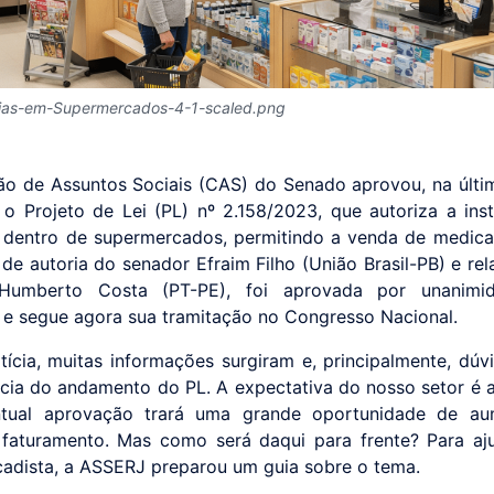
ias-em-Supermercados-4-1-scaled.png
o de Assuntos Sociais (CAS) do Senado aprovou, na últi
), o Projeto de Lei (PL) nº 2.158/2023, que autoriza a ins
 dentro de supermercados, permitindo a venda de medic
 de autoria do senador Efraim Filho (União Brasil-PB) e rel
Humberto Costa (PT-PE), foi aprovada por unanimi
 e segue agora sua tramitação no Congresso Nacional.
ícia, muitas informações surgiram e, principalmente, dúv
cia do andamento do PL. A expectativa do nosso setor é al
tual aprovação trará uma grande oportunidade de a
faturamento. Mas como será daqui para frente? Para aj
adista, a ASSERJ preparou um guia sobre o tema.