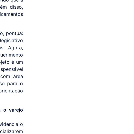
lém disso,
icamentos
o, pontua:
egislativo
s. Agora,
querimento
ojeto é um
ispensável
s com área
so para o
rientação
a o varejo
videncia o
ializarem