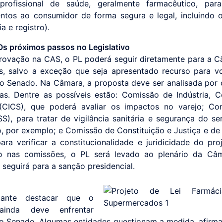
rofissional de saúde, geralmente farmacêutico, para
tos ao consumidor de forma segura e legal, incluindo o
a e registro).
Os próximos passos no Legislativo
ovação na CAS, o PL poderá seguir diretamente para a 
, salvo a exceção que seja apresentado recurso para 
no Senado. Na Câmara, a proposta deve ser analisada por
cas. Dentre as possíveis estão: Comissão de Indústria, 
 (CICS), que poderá avaliar os impactos no varejo; Co
S), para tratar de vigilância sanitária e segurança do se
, por exemplo; e Comissão de Constituição e Justiça e de
ara verificar a constitucionalidade e juridicidade do pro
ão nas comissões, o PL será levado ao plenário da Câm
 seguirá para a sanção presidencial.
tante destacar que o
ainda deve enfrentar
o Senado. Algumas entidades questionam a medida, afirm