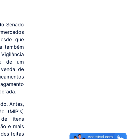
do Senado
mercados
desde que
ea também
Vigilância
ica de um
a venda de
dicamentos
 pagamento
acrada.
do. Antes,
o (MIP's)
 de itens
ção e mais
des feitas