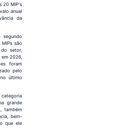
s 20 MIP's
valo anual
vância da
o segundo
s MIPs são
 do setor,
% em 2026,
es foram
izado pelo
 no último
 categoria
ma grande
a, também
ncia, bem-
do que ele