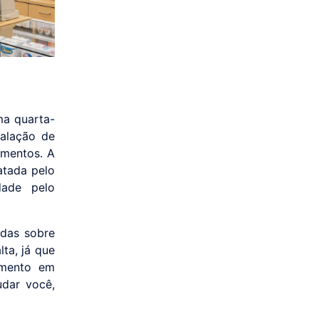
ma quarta-
talação de
amentos. A
atada pelo
dade pelo
idas sobre
ta, já que
umento em
udar você,