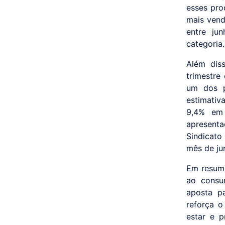
esses pro
mais vend
entre ju
categoria.
Além dis
trimestre
um dos pr
estimativ
9,4% em
apresenta
Sindicato
mês de ju
Em resumo
ao consu
aposta p
reforça o
estar e p