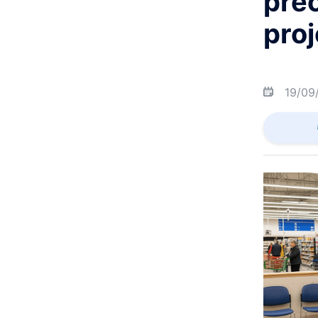
pre
proj
19/09