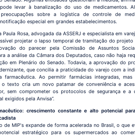
a pode levar à banalização do uso de medicamentos. A
preocupações sobre a logística de controle de med
a notificação especial em grandes estabelecimentos.
a Paula Rosa, advogada da ASSERJ e especialista em varej
ssível projetar o lapso temporal de tramitação do projeto l
ovação do parecer pela Comissão de Assuntos Sociai
ara a análise da Câmara dos Deputados, caso não haja re
ção em Plenário do Senado. Todavia, a aprovação do pr
ernizante, que concilia a praticidade do varejo com a ind
ia farmacêutica. Ao permitir farmácias integradas, ma
, o texto cria um novo patamar de conveniência e aces
or, sem comprometer os protocolos de segurança e a o
al exigidos pela Anvisa”.
macêutico: crescimento constante e alto potencial par
cadista
 de MIP's expande de forma acelerada no Brasil, o que e
potencial estratégico para os supermercados ao comerc