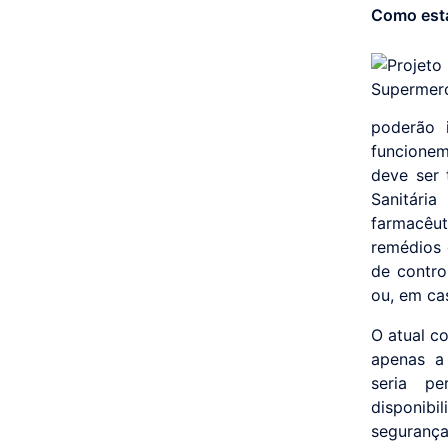
Como está
poderão 
funcione
deve ser 
Sanitári
farmacêut
remédios 
de contro
ou, em ca
O atual c
apenas a
seria pe
disponibi
segurança