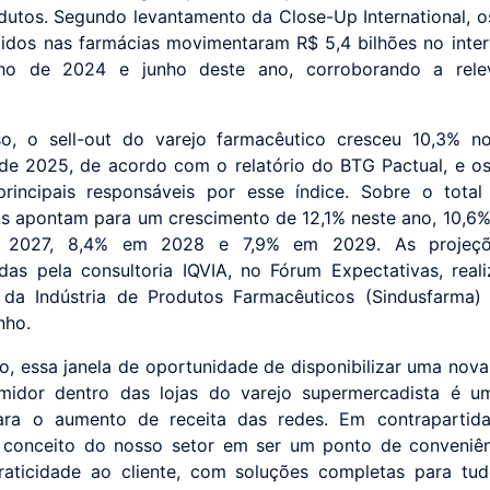
dutos. Segundo levantamento da Close-Up International, o
idos nas farmácias movimentaram R$ 5,4 bilhões no inter
nho de 2024 e junho deste ano, corroborando a rele
so, o sell-out do varejo farmacêutico cresceu 10,3% n
 de 2025, de acordo com o relatório do BTG Pactual, e o
incipais responsáveis por esse índice. Sobre o total
as apontam para um crescimento de 12,1% neste ano, 10,6
 2027, 8,4% em 2028 e 7,9% em 2029. As projeçõ
das pela consultoria IQVIA, no Fórum Expectativas, real
 da Indústria de Produtos Farmacêuticos (Sindusfarma)
nho.
, essa janela de oportunidade de disponibilizar uma nova
midor dentro das lojas do varejo supermercadista é u
ara o aumento de receita das redes. Em contrapartid
 conceito do nosso setor em ser um ponto de conveniê
raticidade ao cliente, com soluções completas para tu