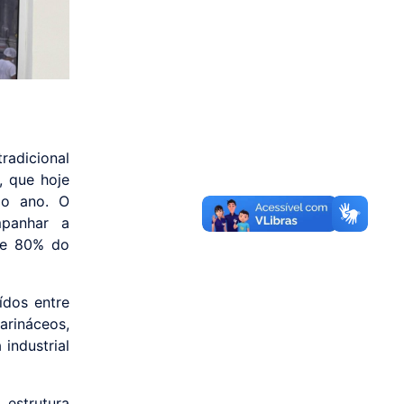
radicional
, que hoje
do ano. O
mpanhar a
de 80% do
ídos entre
arináceos,
 industrial
estrutura