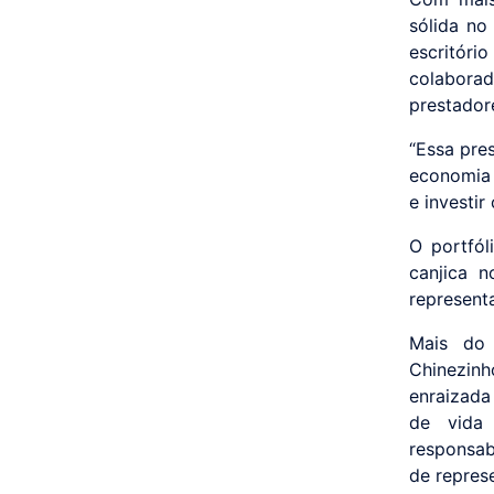
sólida no
escritóri
colaborad
prestador
“Essa pre
economia 
e investi
O portfól
canjica n
represent
Mais do 
Chinezin
enraizada
de vida
responsab
de repres