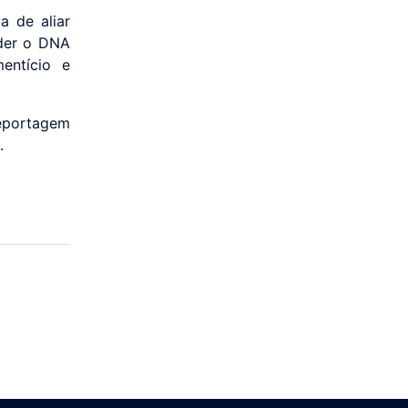
a de aliar
rder o DNA
entício e
eportagem
.