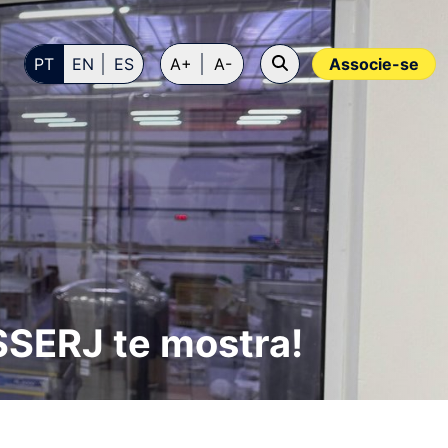
PT
EN
ES
A+
A-
Associe-se
SSERJ te mostra!