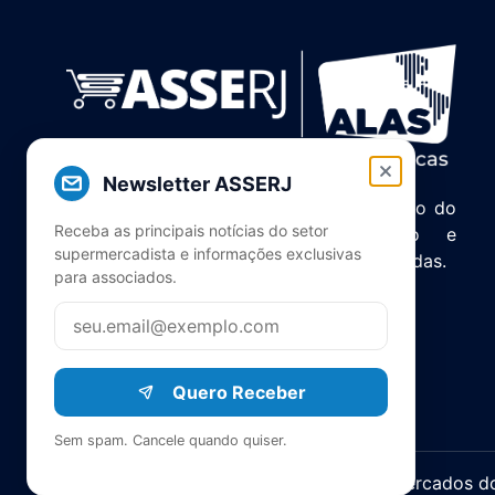
Newsletter ASSERJ
Associação de Supermercados do Estado do
Receba as principais notícias do setor
Rio de Janeiro. Unindo, servindo e
supermercadista e informações exclusivas
representando o setor há mais de 5 décadas.
para associados.
Quero Receber
Sem spam. Cancele quando quiser.
© 2025 ASERJ – Associação de Supermercados do E