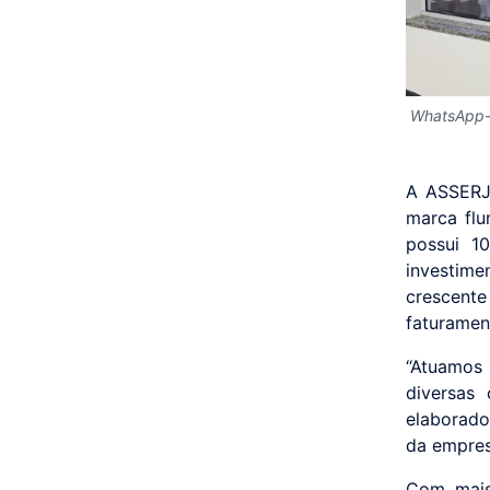
WhatsApp-
A ASSERJ 
marca flu
possui 1
investim
crescent
faturamen
“Atuamos 
diversas 
elaborados
da empres
Com mais