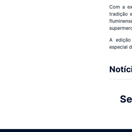
Com a exp
tradição 
fluminen
supermerc
A edição
especial 
Notíc
Se