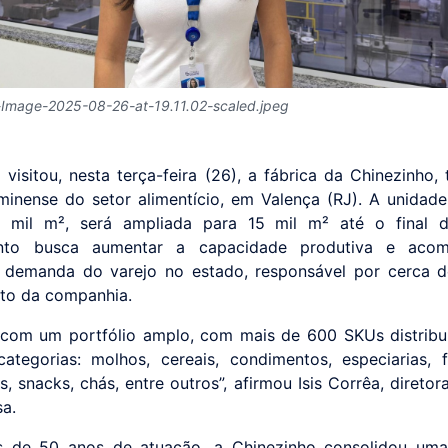
Image-2025-08-26-at-19.11.02-scaled.jpeg
visitou, nesta terça-feira (26), a fábrica da Chinezinho, t
minense do setor alimentício, em Valença (RJ). A unidade
0 mil m², será ampliada para 15 mil m² até o final 
ento busca aumentar a capacidade produtiva e aco
e demanda do varejo no estado, responsável por cerca 
to da companhia.
com um portfólio amplo, com mais de 600 SKUs distribu
categorias: molhos, cereais, condimentos, especiarias, f
, snacks, chás, entre outros”, afirmou Isis Corrêa, diretora
a.
 de 50 anos de atuação, a Chinezinho consolidou uma 