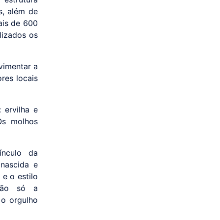
s, além de
ais de 600
lizados os
vimentar a
res locais
.
 ervilha e
 Os molhos
ínculo da
nascida e
e o estilo
não só a
 o orgulho