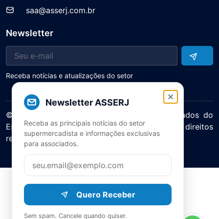
saa@asserj.com.br
Newsletter
Receba notícias e atualizações do setor
Newsletter ASSERJ
© 2025 ASERJ – Associação de Supermercados do
Receba as principais notícias do setor
Estado do Rio de Janeiro. Todos os direitos
supermercadista e informações exclusivas
reservados.
para associados.
Política de Privacidade Termos de Uso
Quero Receber
Sem spam. Cancele quando quiser.