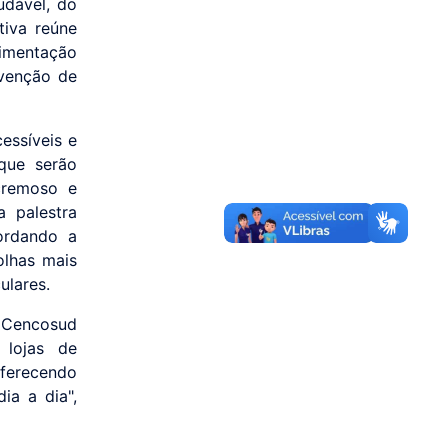
udável, do
tiva reúne
limentação
evenção de
cessíveis e
que serão
cremoso e
 palestra
ordando a
olhas mais
ulares.
 Cencosud
 lojas de
ferecendo
ia a dia",