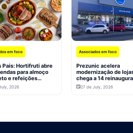
dos em foco
Associados em foco
 Pais: Hortifruti abre
Prezunic acelera
endas para almoço
modernização de loja
to e refeições
chega a 14 reinaugur
ais
no Rio em 2026
July, 2026
27 de July, 2026