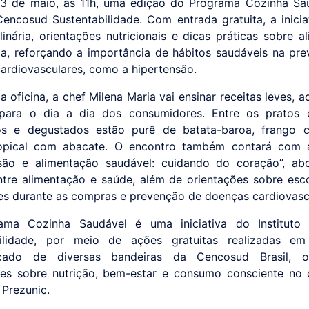
3 de maio, às 11h, uma edição do Programa Cozinha Sa
 Cencosud Sustentabilidade. Com entrada gratuita, a inicia
ulinária, orientações nutricionais e dicas práticas sobre a
a, reforçando a importância de hábitos saudáveis na pr
ardiovasculares, como a hipertensão.
a oficina, a chef Milena Maria vai ensinar receitas leves, a
 para o dia a dia dos consumidores. Entre os pratos 
os e degustados estão purê de batata-baroa, frango 
ropical com abacate. O encontro também contará com a
nsão e alimentação saudável: cuidando do coração”, ab
ntre alimentação e saúde, além de orientações sobre esc
es durante as compras e prevenção de doenças cardiovasc
ama Cozinha Saudável é uma iniciativa do Instituto
bilidade, por meio de ações gratuitas realizadas em
cado de diversas bandeiras da Cencosud Brasil, o
es sobre nutrição, bem-estar e consumo consciente no d
 Prezunic.