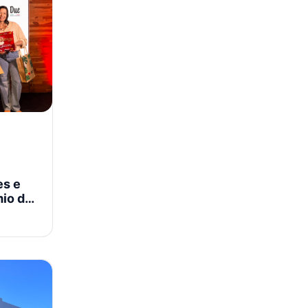
es e
mio do