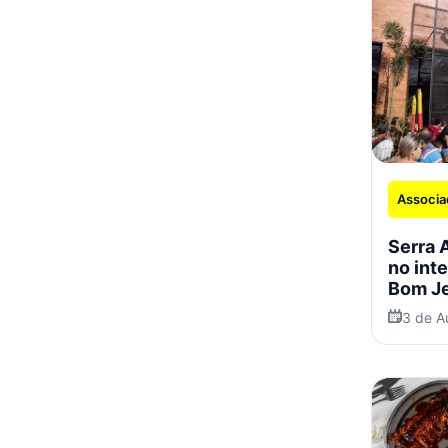
Associa
Serra 
no int
Bom Je
3 de A