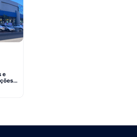
s e
ações