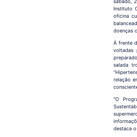
sábado, 2
Instituto
oficina c
balancead
doenças c
À frente d
voltadas
preparad
salada t
“Hiperte
relação e
conscient
"O Progr
Sustenta
supermer
informaçõ
destaca o