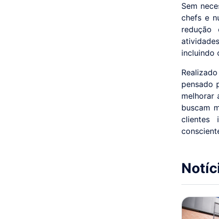
Sem neces
chefs e nu
redução d
atividade
incluindo
Realizado
pensado p
melhorar 
buscam ma
clientes
conscient
Notíc