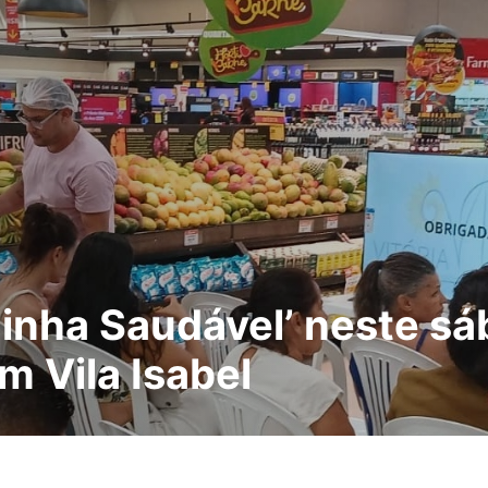
zinha Saudável’ neste sá
em Vila Isabel