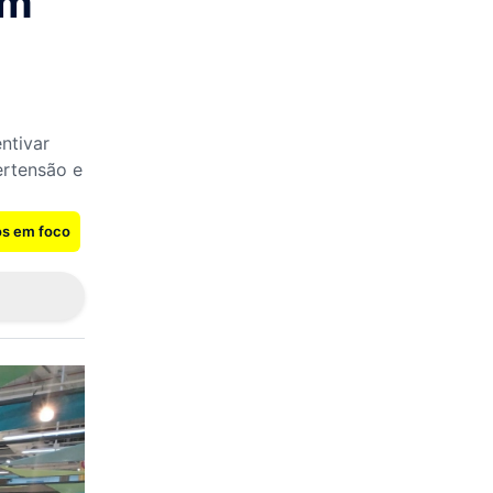
em
entivar
ertensão e
os em foco