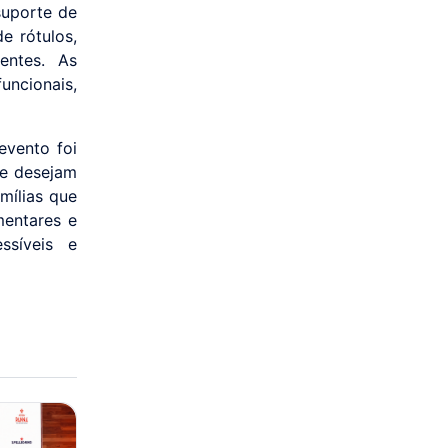
suporte de
de rótulos,
ientes. As
uncionais,
evento foi
ue desejam
mílias que
mentares e
ssíveis e