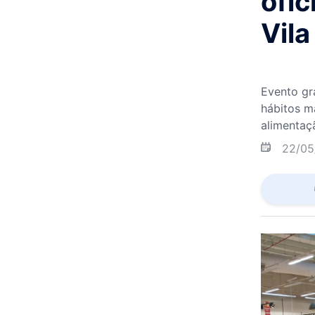
ofic
Vila
Evento gra
hábitos m
alimentaç
22/05