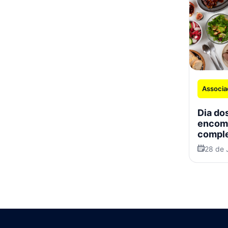
Associa
Dia dos
encom
comple
especi
28 de 