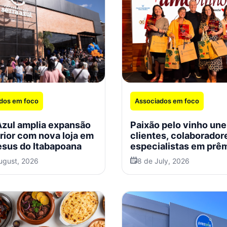
dos em foco
Associados em foco
Azul amplia expansão
Paixão pelo vinho une
erior com nova loja em
clientes, colaborador
sus do Itabapoana
especialistas em prê
Zona Sul
ugust, 2026
8 de July, 2026