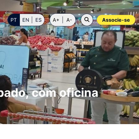
PT
EN
ES
A+
A-
Associe-se
bado, com oficina