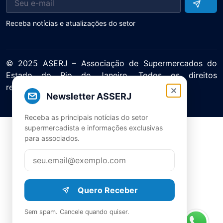
Receba notícias e atualizações do setor
© 2025 ASERJ – Associação de Supermercados do
Estado do Rio de Janeiro. Todos os direitos
reservados.
Newsletter ASSERJ
Política de Privacidade Termos de Uso
Receba as principais notícias do setor
supermercadista e informações exclusivas
para associados.
Quero Receber
Sem spam. Cancele quando quiser.