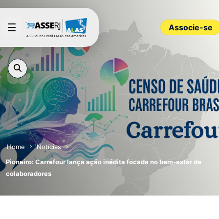
Pular para o Conteúdo principal
Associe-se
Home
Notícias
Pioneiro: Carrefour lança ação inédita focada no bem-estar de
colaboradores