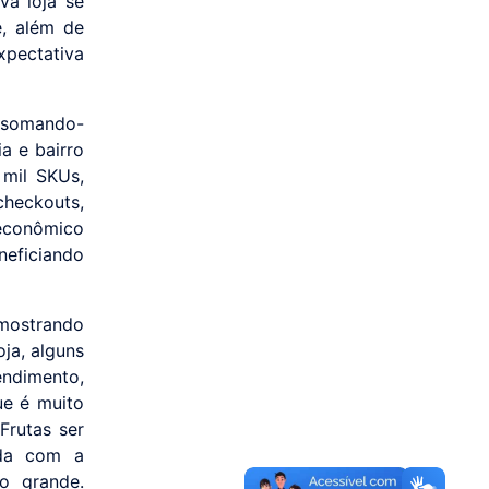
va loja se
e, além de
xpectativa
, somando-
a e bairro
 mil SKUs,
heckouts,
oeconômico
eficiando
mostrando
ja, alguns
endimento,
ue é muito
Frutas ser
nda com a
o grande.