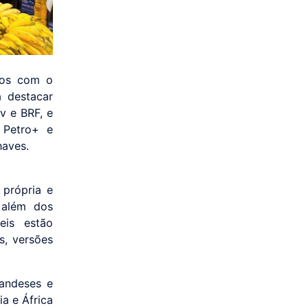
mos com o
a destacar
v e BRF, e
 Petro+ e
haves.
 própria e
 além dos
eis estão
s, versões
andeses e
a e África