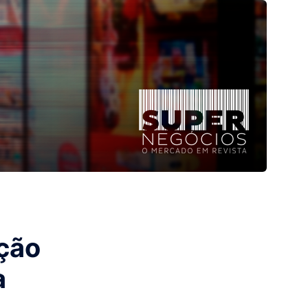
ção
a