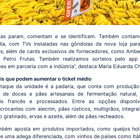
oas param, comentam e se identificam. Também conta
dia, com TVs instaladas nas gôndolas da nova loja par
, além de cards exclusivos de fornecedores, como Ambe
 Petro Frutas. Também realizamos sorteios pelo app
es em parceria com a indústria”, destaca Maria Eduarda C
ais que podem aumentar o ticket médio
taque da unidade é a padaria, que conta com produção
e de doces e pães artesanais de fermentação natural,
nais francês e processados. Entre as opções disponív
crocantes com alecrim, pães rústicos, multigrãos, integrai
o gratinado, ervas e azeite, além de pães recheados.
ambém aposta em produtos importados, como queijos hol
 e uma adega diferenciada, com vinhos de países como Itáli