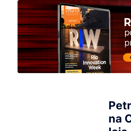
Pet
na 