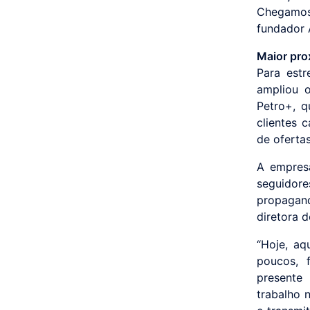
Chegamos
fundador 
Maior pro
Para estr
ampliou o
Petro+, q
clientes 
de oferta
A empresa
seguidor
propagand
diretora 
“Hoje, a
poucos, 
presente
trabalho 