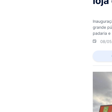
loj
Inauguraç
grande púb
padaria e
08/05