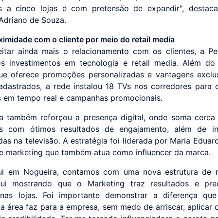
 a cinco lojas e com pretensão de expandir", destaca
Adriano de Souza.
ximidade com o cliente por meio do retail media
eitar ainda mais o relacionamento com os clientes, a Pe
s investimentos em tecnologia e retail media. Além do 
ue oferece promoções personalizadas e vantagens exclu
cadastrados, a rede instalou 18 TVs nos corredores para 
s em tempo real e campanhas promocionais.
 também reforçou a presença digital, onde soma cerca
es com ótimos resultados de engajamento, além de in
as na televisão. A estratégia foi liderada por Maria Eduar
de marketing que também atua como influencer da marca.
qui em Nogueira, contamos com uma nova estrutura de m
fui mostrando que o Marketing traz resultados e prec
 nas lojas. Foi importante demonstrar a diferença q
na área faz para a empresa, sem medo de arriscar, aplicar 