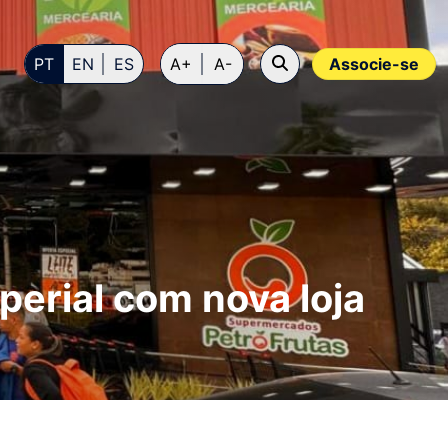
PT
EN
ES
A+
A-
Associe-se
erial com nova loja