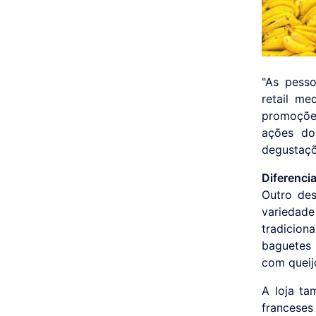
"As pess
retail me
promoções
ações do
degustaçõ
Diferenci
Outro des
variedad
tradicio
baguetes 
com queij
A loja t
franceses