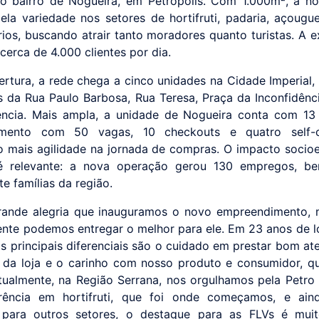
o bairro de Nogueira, em Petrópolis. Com 1.000m², a no
ela variedade nos setores de hortifruti, padaria, açougu
rios, buscando atrair tanto moradores quanto turistas. A e
cerca de 4.000 clientes por dia.
rtura, a rede chega a cinco unidades na Cidade Imperial
as da Rua Paulo Barbosa, Rua Teresa, Praça da Inconfidênci
ncia. Mais ampla, a unidade de Nogueira conta com 13
amento com 50 vagas, 10 checkouts e quatro self-c
o mais agilidade na jornada de compras. O impacto soci
 relevante: a nova operação gerou 130 empregos, ben
e famílias da região.
rande alegria que inauguramos o novo empreendimento, 
iente podemos entregar o melhor para ele. Em 23 anos de lo
s principais diferenciais são o cuidado em prestar bom at
 da loja e o carinho com nosso produto e consumidor, q
tualmente, na Região Serrana, nos orgulhamos pela Petro 
rência em hortifruti, que foi onde começamos, e ai
 para outros setores, o destaque para as FLVs é muit