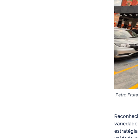
Petro Frut
Reconheci
variedade
estratég