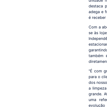
unidade n
destaca p
adega e f
é receber 
Com a abe
se às loj
Independê
estacion
garantind
também é
diretament
"É com g
para o cl
dos nosso
a limpeza
grande. A
uma refe
evolução