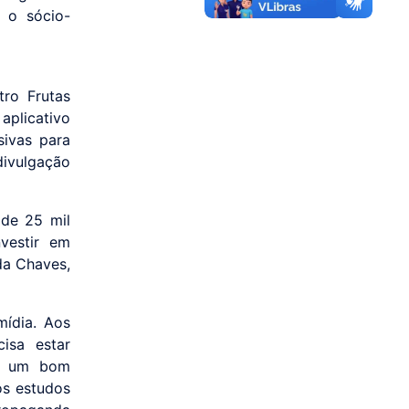
 o sócio-
tro Frutas
aplicativo
sivas para
divulgação
 de 25 mil
vestir em
da Chaves,
ídia. Aos
isa estar
ue um bom
os estudos