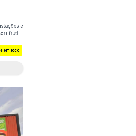
ustações e
rtifruti,
os em foco