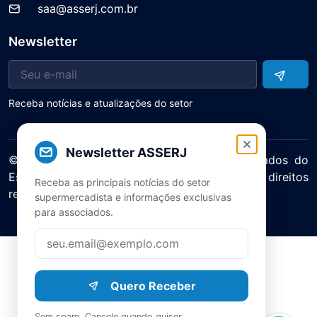
saa@asserj.com.br
Newsletter
Receba notícias e atualizações do setor
Newsletter ASSERJ
© 2025 ASERJ – Associação de Supermercados do
Estado do Rio de Janeiro. Todos os direitos
Receba as principais notícias do setor
reservados.
supermercadista e informações exclusivas
Política de Privacidade Termos de Uso
para associados.
Quero Receber
Sem spam. Cancele quando quiser.