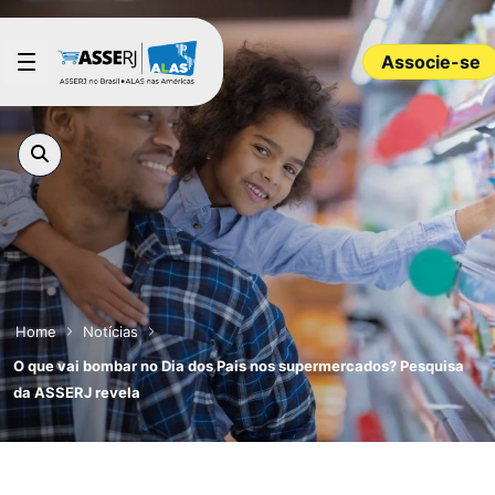
Pular para o Conteúdo principal
Associe-se
Home
Notícias
O que vai bombar no Dia dos Pais nos supermercados? Pesquisa
da ASSERJ revela