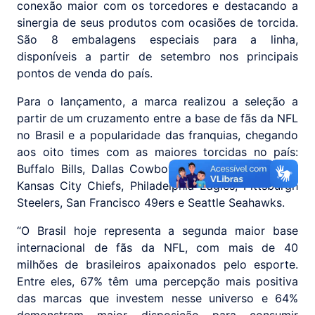
conexão maior com os torcedores e destacando a
sinergia de seus produtos com ocasiões de torcida.
São 8 embalagens especiais para a linha,
disponíveis a partir de setembro nos principais
pontos de venda do país.
Para o lançamento, a marca realizou a seleção a
partir de um cruzamento entre a base de fãs da NFL
no Brasil e a popularidade das franquias, chegando
aos oito times com as maiores torcidas no país:
Buffalo Bills, Dallas Cowboys, Green Bay Packers,
Kansas City Chiefs, Philadelphia Eagles, Pittsburgh
Steelers, San Francisco 49ers e Seattle Seahawks.
“O Brasil hoje representa a segunda maior base
internacional de fãs da NFL, com mais de 40
milhões de brasileiros apaixonados pelo esporte.
Entre eles, 67% têm uma percepção mais positiva
das marcas que investem nesse universo e 64%
demonstram maior disposição para consumir