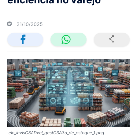
21/10/2025
elo_invisC3ADvel_gestC3A3o_de_estoque_1.png