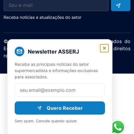
Receba notícias e atualizações do setor
© 2025 ASERJ – Associação de Supermercados do
Estado do Rio de Janeiro. Todos os direitos
Newsletter ASSERJ
reservados.
Política de Privacidade Termos de Uso
Receba as principais notícias do setor
supermercadista e informações exclusivas
para associados.
Quero Receber
Sem spam. Cancele quando quiser.