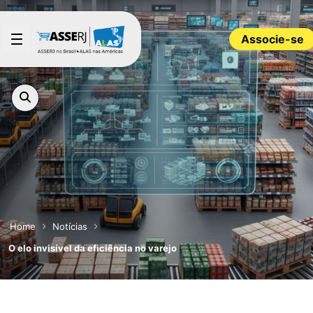
Pular para o Conteúdo principal
Associe-se
Home
Notícias
O elo invisível da eficiência no varejo