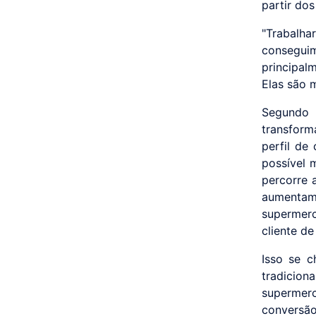
partir do
"Trabalha
consegui
principal
Elas são m
Segundo 
transform
perfil de
possível 
percorre 
aumentam
supermerc
cliente de
Isso se c
tradiciona
supermer
conversã