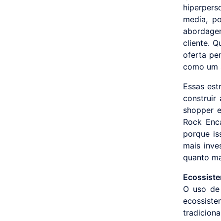
hiperpers
media, p
abordagem
cliente. 
oferta pe
como um sn
Essas est
construir
shopper e
Rock Enca
porque is
mais inve
quanto ma
Ecossiste
O uso de
ecossist
tradiciona