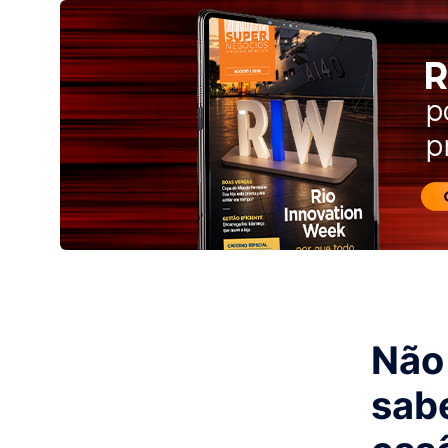
Não 
sabe