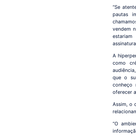
“Se atent
pautas i
chamamos 
vendem na
estariam
assinatura
A hiperpe
como cré
audiência
que o su
conheço 
oferecer a
Assim, o 
relaciona
“O ambie
informaçã