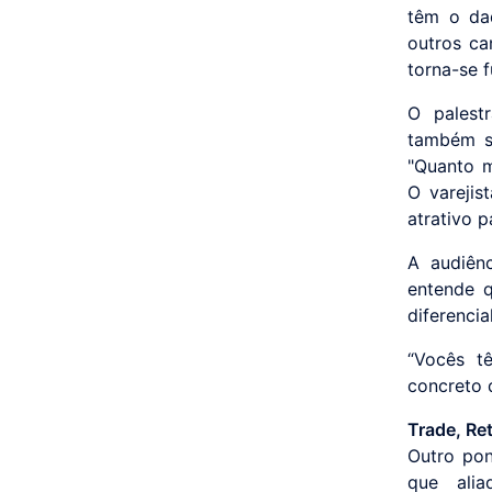
têm o da
outros ca
torna-se 
O palest
também se
"Quanto m
O varejis
atrativo p
A audiên
entende 
diferencia
“Vocês t
concreto 
Trade, Ret
Outro pon
que ali