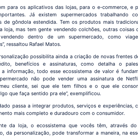
em para os aplicativos das lojas, para o e-commerce, e 
mportantes. Já existem supermercados trabalhando 
de gôndola estendida. Tem os produtos mais tradicion
 loja, mas tem gente vendendo colchões, outras coisas 
 vendendo dentro de um supermercado, como viag
s”, ressaltou Rafael Matos.
rsonalização possibilita ainda a criação de novas frentes d
dito, benefícios e assinaturas, como detalha o palest
, a informação, todo esse ecossistema de valor é fundam
permercado não pode vender uma assinatura de Netfl
meu cliente, sei que ele tem filhos e o que ele conso
lgo que faça sentido pra ele”, exemplificou.
dado passa a integrar produtos, serviços e experiências, 
mento mais completo e duradouro com o consumidor.
nte da loja, o ecossistema que vocês têm, através do
o, da personalização, pode transformar a maneira, na ess