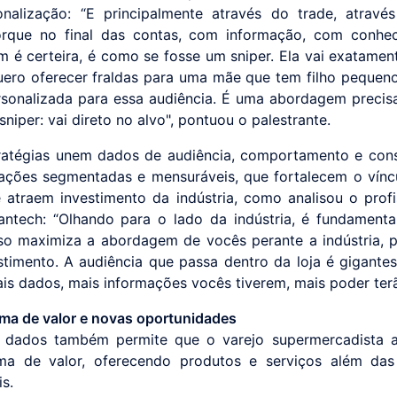
onalização: “E principalmente através do trade, através
orque no final das contas, com informação, com conhec
 é certeira, é como se fosse um sniper. Ela vai exatamen
Quero oferecer fraldas para uma mãe que tem filho pequeno
rsonalizada para essa audiência. É uma abordagem precisa,
iper: vai direto no alvo", pontuou o palestrante.
ratégias unem dados de audiência, comportamento e co
 ações segmentadas e mensuráveis, que fortalecem o vín
 atraem investimento da indústria, como analisou o profi
ntech: “Olhando para o lado da indústria, é fundament
so maximiza a abordagem de vocês perante a indústria, p
stimento. A audiência que passa dentro da loja é gigantes
is dados, mais informações vocês tiverem, mais poder terã
ma de valor e novas oportunidades
 dados também permite que o varejo supermercadista a
ema de valor, oferecendo produtos e serviços além das
is.