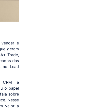
 vender e
 que geram
SA+ Trade,
cados das
o, no Lead
do CRM e
ou o papel
fala sobre
ece. Nesse
m valor a