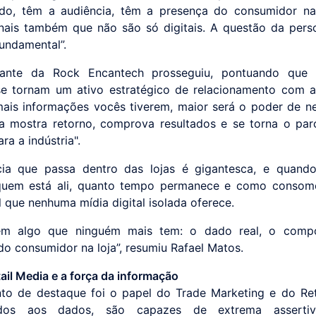
do, têm a audiência, têm a presença do consumidor na 
nais também que não são só digitais. A questão da pers
fundamental”.
rante da Rock Encantech prosseguiu, pontuando que
 tornam um ativo estratégico de relacionamento com a 
ais informações vocês tiverem, maior será o poder de n
ta mostra retorno, comprova resultados e se torna o par
ara a indústria".
cia que passa dentro das lojas é gigantesca, e quando
quem está ali, quanto tempo permanece e como consome
l que nenhuma mídia digital isolada oferece.
êm algo que ninguém mais tem: o dado real, o comp
do consumidor na loja”, resumiu Rafael Matos.
ail Media e a força da informação
to de destaque foi o papel do Trade Marketing e do Ret
ados aos dados, são capazes de extrema assertiv