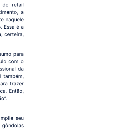
 do retail
imento, a
te naquele
. Essa é a
 certeira,
nsumo para
culo com o
ssional da
al também,
ara trazer
ca. Então,
o”.
mplie seu
 gôndolas