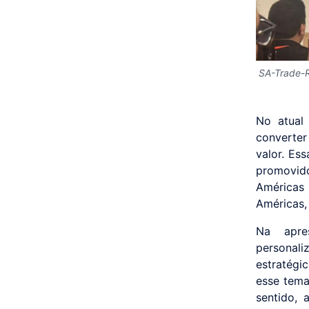
SA-Trade-
No atual
converter
valor. Es
promovid
Américas 
Américas, 
Na apre
personali
estratégi
esse tema
sentido,