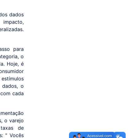
 dos dados
 impacto,
ralizadas.
asso para
tegoria, o
a. Hoje, é
consumidor
 estímulos
 dados, o
r com cada
egmentação
s, o varejo
 taxas de
: " Vocês