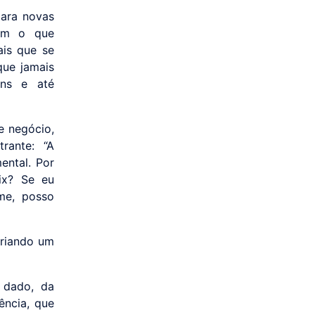
para novas
com o que
ais que se
que jamais
ens e até
e negócio,
rante: “A
ental. Por
ix? Se eu
me, posso
criando um
 dado, da
ência, que