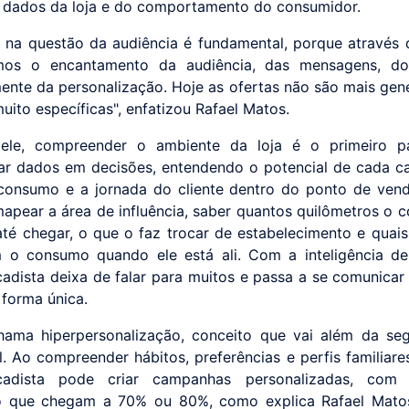
s dados da loja e do comportamento do consumidor.
r na questão da audiência é fundamental, porque através
mos o encantamento da audiência, das mensagens, do
mente da personalização. Hoje as ofertas não são mais gene
uito específicas", enfatizou Rafael Matos.
ele, compreender o ambiente da loja é o primeiro p
ar dados em decisões, entendendo o potencial de cada ca
 consumo e a jornada do cliente dentro do ponto de vend
mapear a área de influência, saber quantos quilômetros o 
até chegar, o que o faz trocar de estabelecimento e quais
 o consumo quando ele está ali. Com a inteligência de
adista deixa de falar para muitos e passa a se comunica
 forma única.
hama hiperpersonalização, conceito que vai além da s
l. Ao compreender hábitos, preferências e perfis familiare
cadista pode criar campanhas personalizadas, com
o que chegam a 70% ou 80%, como explica Rafael Matos