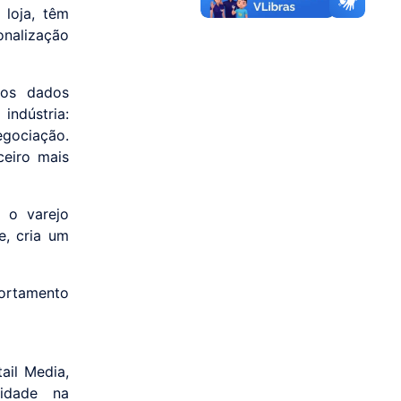
loja, têm
onalização
 os dados
indústria:
egociação.
ceiro mais
 o varejo
, cria um
ortamento
ail Media,
idade na