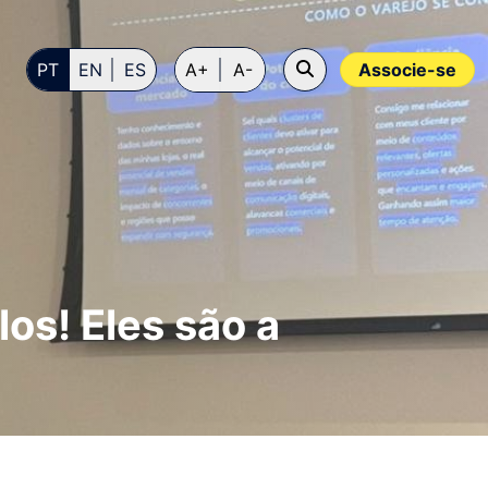
PT
EN
ES
A+
A-
Associe-se
los! Eles são a