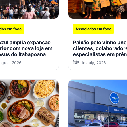
dos em foco
Associados em foco
Azul amplia expansão
Paixão pelo vinho une
erior com nova loja em
clientes, colaborador
sus do Itabapoana
especialistas em prê
Zona Sul
ugust, 2026
8 de July, 2026