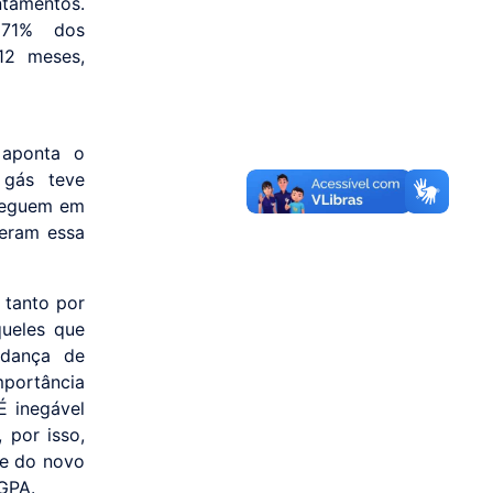
ntamentos.
 71% dos
12 meses,
 aponta o
 gás teve
 seguem em
deram essa
 tanto por
ueles que
udança de
portância
É inegável
 por isso,
te do novo
 GPA.