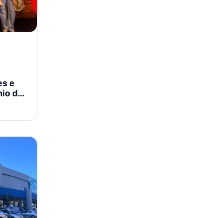
es e
mio do