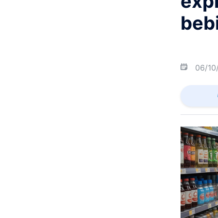
exp
beb
06/10