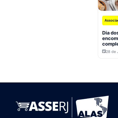
Associa
Dia dos
encom
comple
especi
28 de 