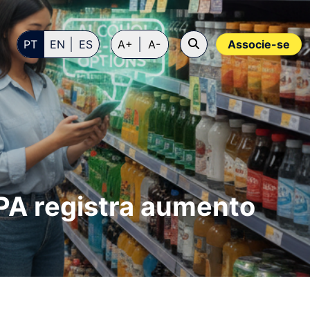
PT
EN
ES
A+
A-
Associe-se
A registra aumento