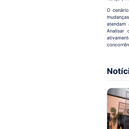
O cenário
mudanças
atendam 
Analisar
ativament
concorrên
Notíc