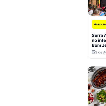
Associa
Serra 
no int
Bom Je
3 de A