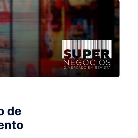
o de
ento