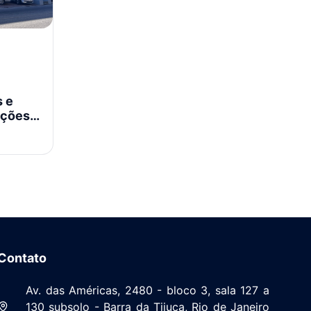
s e
ações
Contato
Av. das Américas, 2480 - bloco 3, sala 127 a
130 subsolo - Barra da Tijuca, Rio de Janeiro