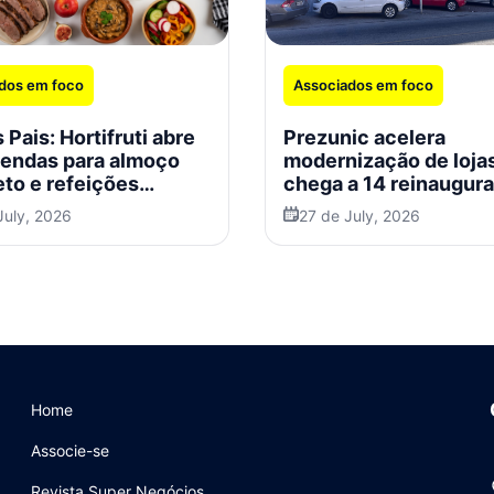
dos em foco
Associados em foco
 Pais: Hortifruti abre
Prezunic acelera
endas para almoço
modernização de loja
to e refeições
chega a 14 reinaugur
ais
no Rio em 2026
July, 2026
27 de July, 2026
Home
Associe-se
Revista Super Negócios