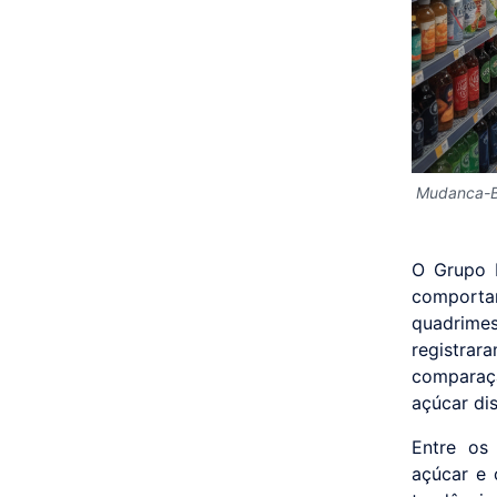
Mudanca-B
O Grupo 
comporta
quadrime
registrar
comparaç
açúcar di
Entre os 
açúcar e 