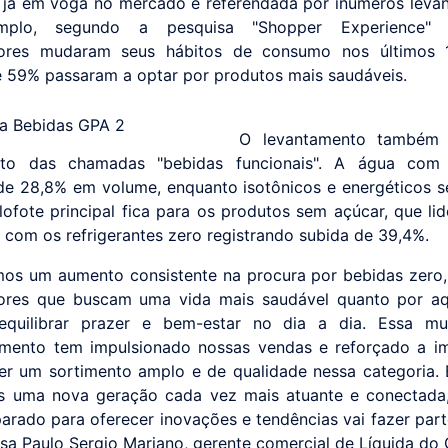
 já em voga no mercado e referendada por inúmeros leva
mplo, segundo a pesquisa "Shopper Experience"
ores mudaram seus hábitos de consumo nos últimos 
 59% passaram a optar por produtos mais saudáveis.
O levantamento também
nto das chamadas "bebidas funcionais". A água com
e 28,8% em volume, enquanto isotônicos e energéticos
olofote principal fica para os produtos sem açúcar, que li
 com os refrigerantes zero registrando subida de 39,4%.
os um aumento consistente na procura por bebidas zero,
ores que buscam uma vida mais saudável quanto por aq
equilibrar prazer e bem-estar no dia a dia. Essa m
mento tem impulsionado nossas vendas e reforçado a im
er um sortimento amplo e de qualidade nessa categoria. 
 uma nova geração cada vez mais atuante e conectada,
parado para oferecer inovações e tendências vai fazer par
risa Paulo Sergio Mariano, gerente comercial de Líquida do