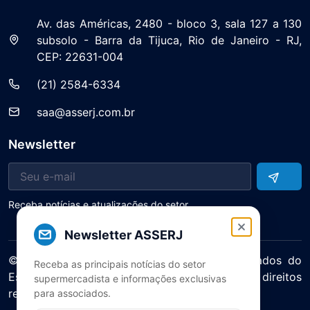
Av. das Américas, 2480 - bloco 3, sala 127 a 130
subsolo - Barra da Tijuca, Rio de Janeiro - RJ,
CEP: 22631-004
(21) 2584-6334
saa@asserj.com.br
Newsletter
Receba notícias e atualizações do setor
Newsletter ASSERJ
© 2025 ASERJ – Associação de Supermercados do
Receba as principais notícias do setor
Estado do Rio de Janeiro. Todos os direitos
supermercadista e informações exclusivas
reservados.
para associados.
Política de Privacidade Termos de Uso