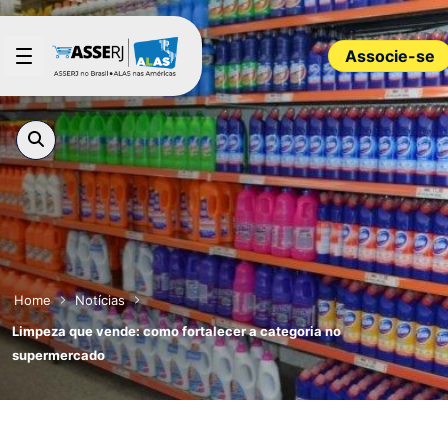
Pular para o Conteúdo principal
Associe-se
Home
Notícias
Limpeza que vende: como fortalecer a categoria no
supermercado