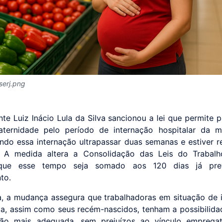
serj.png
nte Luiz Inácio Lula da Silva sancionou a lei que permite p
maternidade pelo período de internação hospitalar da 
ndo essa internação ultrapassar duas semanas e estiver r
. A medida altera a Consolidação das Leis do Trabalh
que esse tempo seja somado aos 120 dias já pre
to.
a, a mudança assegura que trabalhadoras em situação de 
a, assim como seus recém-nascidos, tenham a possibilid
ção mais adequada, sem prejuízos ao vínculo empregat