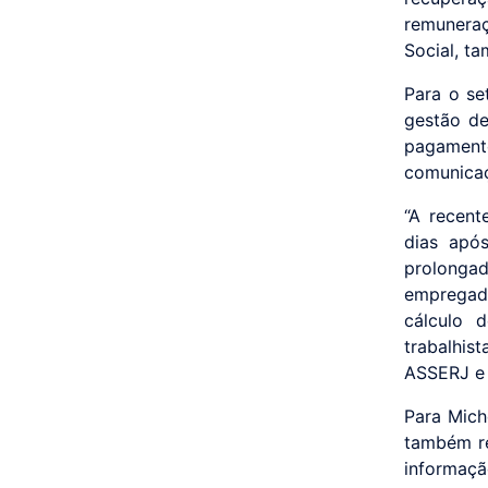
remunera
Social, t
Para o se
gestão de
pagament
comunicaç
“A recent
dias apó
prolonga
empregad
cálculo 
trabalhis
ASSERJ e 
Para Mich
também re
informaçã