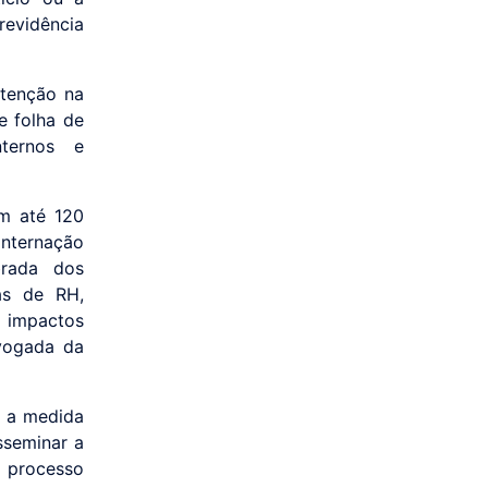
evidência
atenção na
e folha de
nternos e
em até 120
nternação
brada dos
as de RH,
 impactos
dvogada da
, a medida
sseminar a
o processo