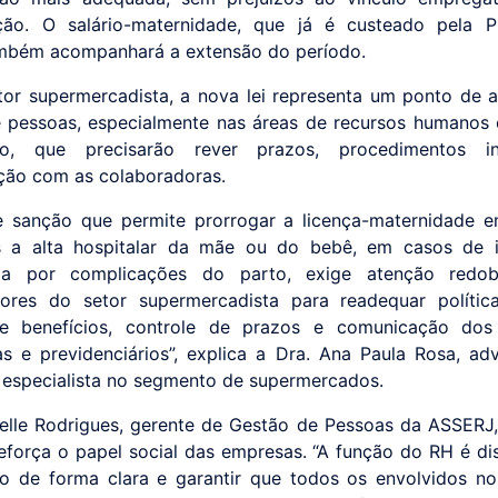
ção. O salário-maternidade, que já é custeado pela Pr
ambém acompanhará a extensão do período.
tor supermercadista, a nova lei representa um ponto de 
 pessoas, especialmente nas áreas de recursos humanos 
o, que precisarão rever prazos, procedimentos i
ão com as colaboradoras.
e sanção que permite prorrogar a licença-maternidade 
s a alta hospitalar da mãe ou do bebê, em casos de i
da por complicações do parto, exige atenção redo
ores do setor supermercadista para readequar polític
de benefícios, controle de prazos e comunicação dos
tas e previdenciários”, explica a Dra. Ana Paula Rosa, a
especialista no segmento de supermercados.
elle Rodrigues, gerente de Gestão de Pessoas da ASSERJ
força o papel social das empresas. “A função do RH é di
o de forma clara e garantir que todos os envolvidos n