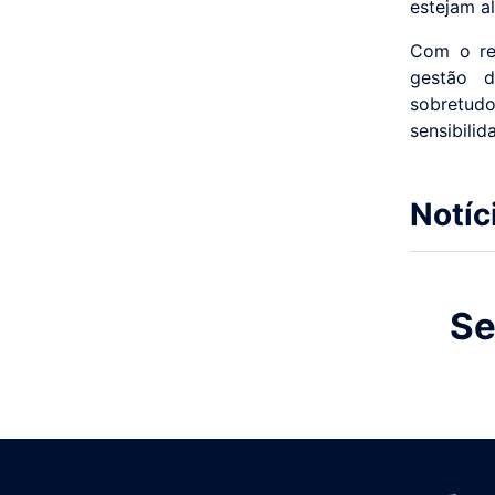
estejam a
Com o ref
gestão d
sobretud
sensibilid
Notíc
Se