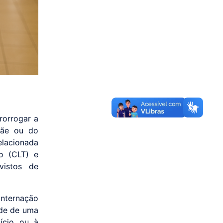
rorrogar a
mãe ou do
elacionada
o (CLT) e
vistos de
internação
ade de uma
ício ou à