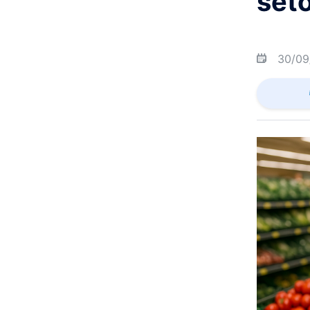
set
30/09