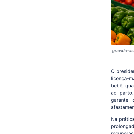
gravida-as
O preside
licença-
bebê, qua
ao parto
garante 
afastamen
Na prátic
prolongad
recupera