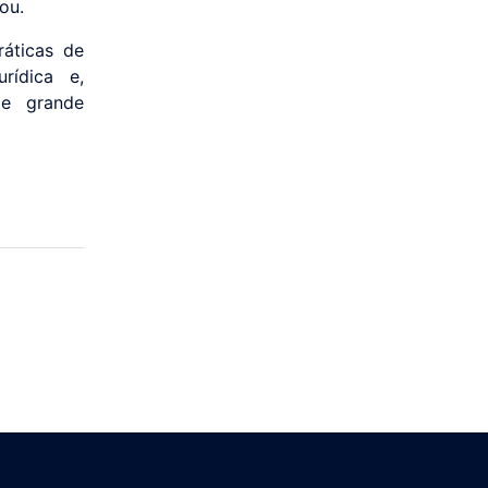
ou.
ráticas de
rídica e,
de grande