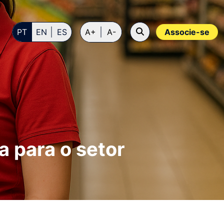
PT
EN
ES
A+
A-
Associe-se
 para o setor