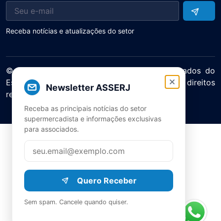
Receba notícias e atualizações do setor
© 2025 ASERJ – Associação de Supermercados do
Estado do Rio de Janeiro. Todos os direitos
Newsletter ASSERJ
reservados.
Política de Privacidade Termos de Uso
Receba as principais notícias do setor
supermercadista e informações exclusivas
para associados.
Quero Receber
Sem spam. Cancele quando quiser.