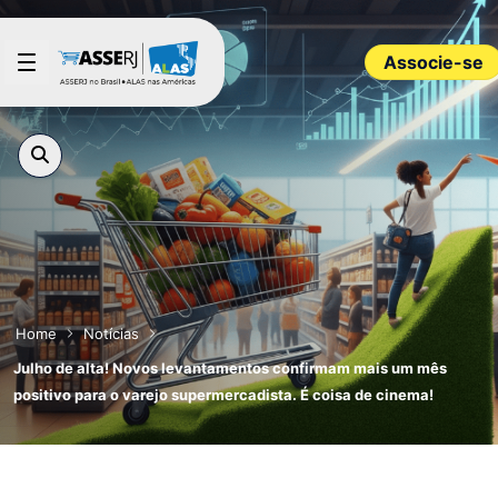
Pular para o Conteúdo principal
Associe-se
Home
Notícias
Julho de alta! Novos levantamentos confirmam mais um mês
positivo para o varejo supermercadista. É coisa de cinema!