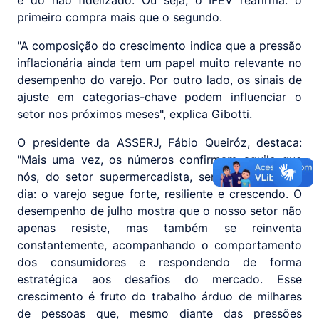
e do não fidelizado. Ou seja, o IFEV reafirma: o
primeiro compra mais que o segundo.
"A composição do crescimento indica que a pressão
inflacionária ainda tem um papel muito relevante no
desempenho do varejo. Por outro lado, os sinais de
ajuste em categorias-chave podem influenciar o
setor nos próximos meses", explica Gibotti.
O presidente da ASSERJ, Fábio Queiróz, destaca:
"Mais uma vez, os números confirmam aquilo que
nós, do setor supermercadista, sentimos no dia a
dia: o varejo segue forte, resiliente e crescendo. O
desempenho de julho mostra que o nosso setor não
apenas resiste, mas também se reinventa
constantemente, acompanhando o comportamento
dos consumidores e respondendo de forma
estratégica aos desafios do mercado. Esse
crescimento é fruto do trabalho árduo de milhares
de pessoas que, mesmo diante das pressões