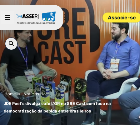
Pular para o Conteúdo principal
Associe-se
Home
Notícias
JDE Peet's divulga café L'OR no SRE Cast com foco na
democratização da bebida entre brasileiros