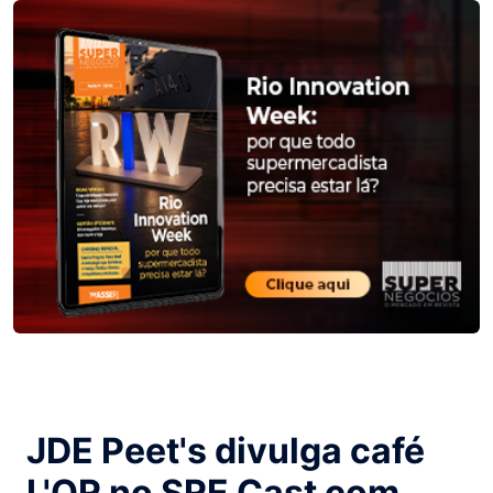
JDE Peet's divulga café
L'OR no SRE Cast com