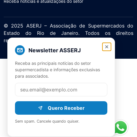
Receba notícias e atualizações do setor
© 2025 ASERJ – Associação de Supermercados do
Estado do Rio de Janeiro. Todos os direitos
reservados.
Política de Privacidade Termos de Uso
Newsletter ASSERJ
Receba as principais notícias do setor
supermercadista e informações exclusivas
para associados.
Quero Receber
Sem spam. Cancele quando quiser.