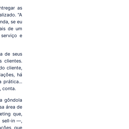
ntregar as
lizado. "A
nda, se eu
ais de um
 serviço e
na de seus
 clientes.
o cliente,
lações, há
prática...
, conta.
na gôndola
sa área de
ting que,
sell-in —,
ações que