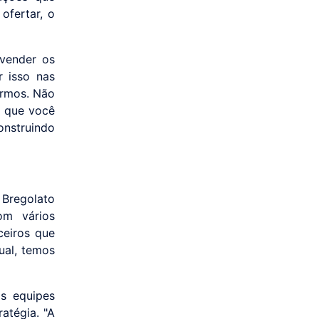
ofertar, o
 vender os
r isso nas
ermos. Não
s que você
onstruindo
 Bregolato
om vários
ceiros que
ual, temos
s equipes
ratégia. "A