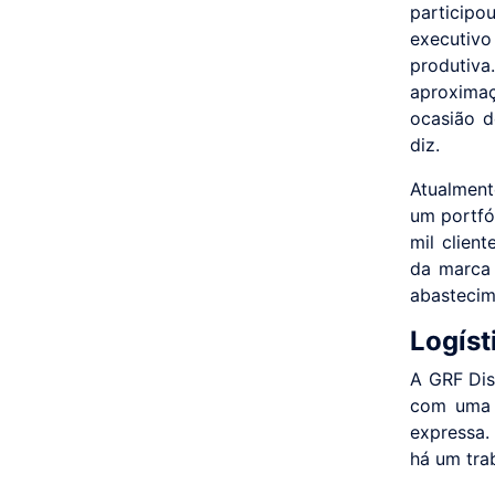
participo
executiv
produtiva
aproxima
ocasião d
diz.
Atualment
um portfó
mil clien
da marca 
abastecim
Logíst
A GRF Dis
com uma l
expressa.
há um tra