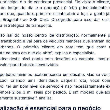
principal é o do vendedor presencial. Ele visita o cliente
ao longo do dia e a operação é feita principalmente 
ra que, quando o primeiro cliente abrir a loja, a gente já 
n Bregolato ao SRE Cast. O segredo para isso dar cert
ia estratégica de transporte.
ão sai do nosso centro de distribuição, normalmente 
 transbordo e vai para os veículos menores que entram n
urbanos. O primeiro cliente em rota tem que estar 
e na hora em que ele abre", explica o especialista.
tica deste nível conta com desafios no caminho, mas o
 valor para todos os envolvidos.
s pedidos mínimos acabam sendo um desafio. Mas se voc
ação, criando uma densidade daquela rota, você con
vo, ter um bom nível de serviço e não necessariamente ex
ompre 2 ou 3 mil reais por pedido. É um modelo que a
mente sustentável", analisa.
alização é essencial para o negócio