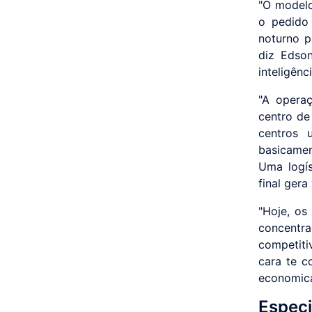
"O modelo 
o pedido 
noturno pa
diz Edso
inteligênc
"A operaç
centro de
centros 
basicament
Uma logís
final gera
"Hoje, o
concentr
competiti
cara te c
economica
Especi