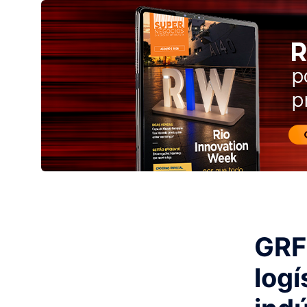
GRF
logí