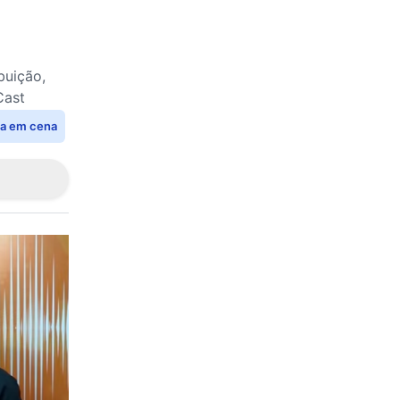
buição,
Cast
ia em cena