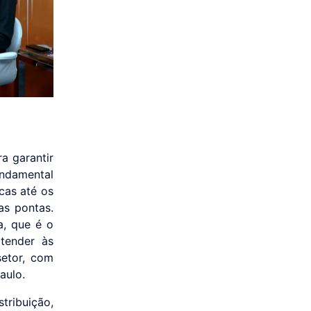
a garantir
undamental
cas até os
as pontas.
a, que é o
tender às
etor, com
aulo.
tribuição,