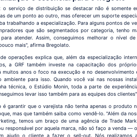
 o serviço de distribuição se destacar não é somente e
as de um ponto ao outro, mas oferecer um suporte especia
ba trabalhando a especialização. Para alguns pontos de ve
mpradores que são segmentados por categoria, tenho m
para atender. Assim, conseguimos melhorar o nível de
pouco mais", afirma Bregolato.
 de operações explica que, além da especialização inter
ios, a GRF também investe na capacitação dos próprios
 muitos anos o foco na execução e no desenvolvimento d
 ambiente para isso. Quando você vai nas nossas insta
ha técnica, o Estúdio Monin, toda a parte de experiência 
nseguimos levar isso também para as equipes dos clientes"
o é garantir que o varejista não tenha apenas o produto 
oque, mas que também saiba como vendê-lo. "Além da nos
rketing, temos um braço de uma agência de Trade Marke
u responsável por aquela marca, não só faço a venda — o 
m ajudo o cliente a fazer o sell-out. Nós realizamos 