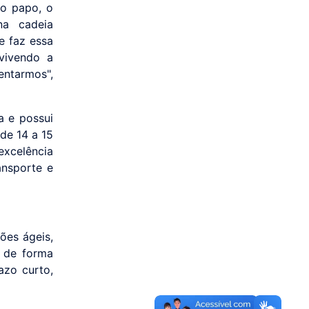
No papo, o
na cadeia
e faz essa
vivendo a
entarmos",
a e possui
de 14 a 15
excelência
ansporte e
ões ágeis,
o de forma
azo curto,