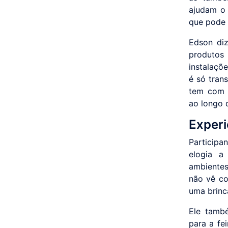
ajudam o 
que pode t
Edson diz
produtos 
instalaçõ
é só tran
tem com a
ao longo 
Experi
Participa
elogia a
ambientes
não vê co
uma brinc
Ele tamb
para a fei