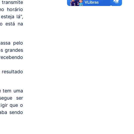
, transmite
no horário
esteja lá",
o está na
passa pelo
os grandes
recebendo
 resultado
ê tem uma
segue ser
igir que o
caba sendo