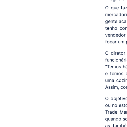
O que faz
mercadori
gente aca
tenho co
vendedor 
focar um 
O diretor
funcionár
"Temos há
e temos o
uma cozin
Assim, co
O objetiv
ou no est
Trade Ma
quando so
as també