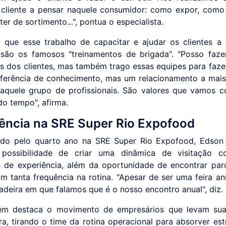
cliente a pensar naquele consumidor: como expor, como 
er de sortimento...", pontua o especialista.
 que esse trabalho de capacitar e ajudar os clientes a
são os famosos "treinamentos de brigada". "Posso faze
es dos clientes, mas também trago essas equipes para faz
sferência de conhecimento, mas um relacionamento a mai
quele grupo de profissionais. São valores que vamos c
do tempo", afirma.
ência na SRE Super Rio Expofood
ndo pelo quarto ano na SRE Super Rio Expofood, Edson
 possibilidade de criar uma dinâmica de visitação c
 de experiência, além da oportunidade de encontrar par
m tanta frequência na rotina. "Apesar de ser uma feira an
adeira em que falamos que é o nosso encontro anual", diz.
ém destaca o movimento de empresários que levam sua
ra, tirando o time da rotina operacional para absorver est