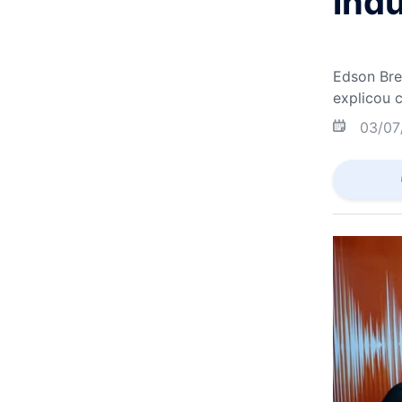
indú
Edson Bre
explicou 
03/07