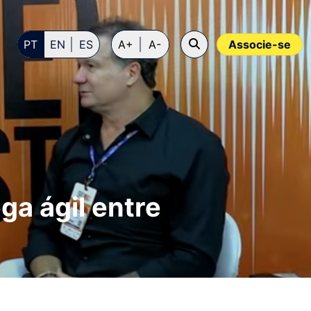
PT
EN
ES
A+
A-
Associe-se
ga ágil entre