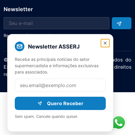
Newsletter
Receba notícias e atualizações do setor
Newsletter ASSERJ
Receba as principais notícias do setor
© 2025 ASERJ – Associação de Supermercados do
supermercadista e informações exclusivas
Estado do Rio de Janeiro. Todos os direitos
para associados.
reservados.
Política de Privacidade Termos de Uso
Quero Receber
Sem spam. Cancele quando quiser.