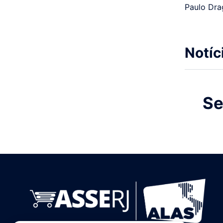
Paulo Dra
Notíc
Se