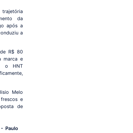
trajetória
mento da
go após a
conduziu a
a de R$ 80
da marca e
o, o HNT
icamente,
lisio Melo
frescos e
oposta de