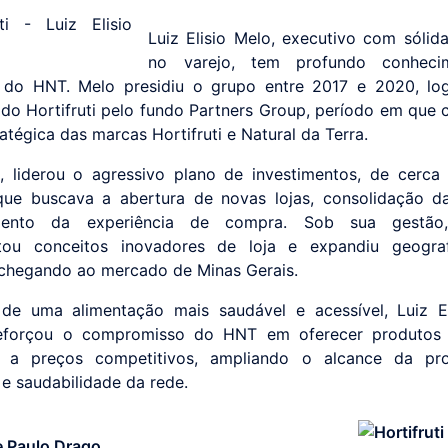
Luiz Elisio Melo, executivo com sólida 
no varejo, tem profundo conheci
 do HNT. Melo presidiu o grupo entre 2017 e 2020, lo
 do Hortifruti pelo fundo Partners Group, período em que 
atégica das marcas Hortifruti e Natural da Terra.
 liderou o agressivo plano de investimentos, de cerc
que buscava a abertura de novas lojas, consolidação 
cimento da experiência de compra. Sob sua gestã
tou conceitos inovadores de loja e expandiu geograf
, chegando ao mercado de Minas Gerais.
de uma alimentação mais saudável e acessível, Luiz E
eforçou o compromisso do HNT em oferecer produtos 
s a preços competitivos, ampliando o alcance da pr
 e saudabilidade da rede.
 Paulo Drago