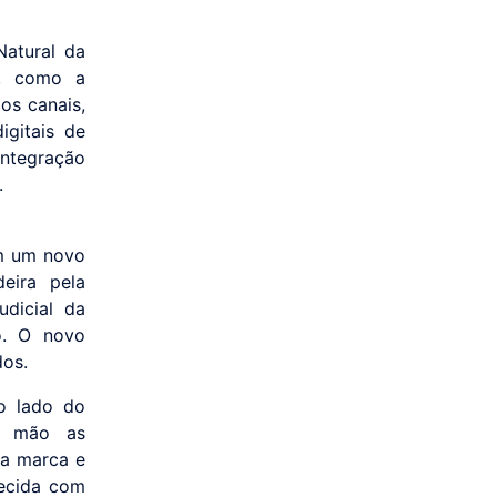
Natural da
s, como a
os canais,
gitais de
integração
.
em um novo
eira pela
dicial da
o. O novo
dos.
o lado do
ra mão as
 a marca e
lecida com