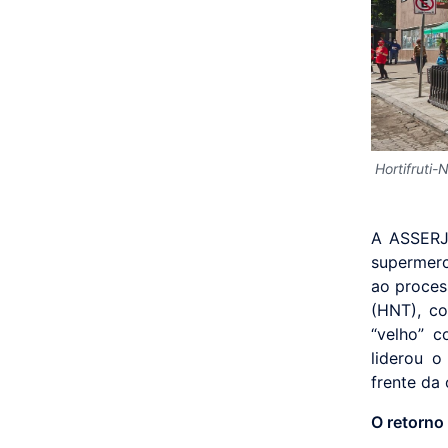
Hortifruti-
A ASSERJ 
supermerc
ao proces
(HNT), c
“velho” c
liderou 
frente da
O retorno 