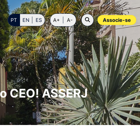
PT
EN
ES
A+
A-
Associe-se
novo CEO! ASSERJ