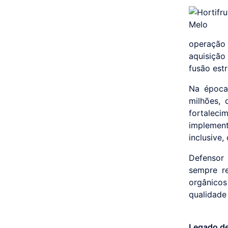
operação
aquisição
fusão estr
Na época,
milhões, 
fortale
implemen
inclusive
Defensor 
sempre r
orgânico
qualidade
Legado de