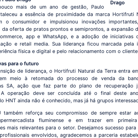
pouco mais de um ano de gestão, Paulo
taleceu a essência de proximidade da marca Hortifruti 
m o consumidor e impulsionou inovações importante
 da oferta de pratos prontos e semiprontos, a expansão d
ommerce, app e WhatsApp, e a adoção de iniciativas di
zação e retail media. Sua liderança ficou marcada pela 
riência física e digital e pelo relacionamento com o cliente
vas para o futuro
nsição de liderança, o Hortifruti Natural da Terra entra 
 em meio à retomada do processo de venda da band
as SA, ação que faz parte do plano de recuperação ju
 A operação deve ser concluída até o final deste an
do HNT ainda não é conhecido, mas já há grupos interessa
 também reforça seu compromisso de sempre estar a
upermercadista fluminense e em trazer em primei
es mais relevantes para o setor. Desejamos sucesso para
profissionais envolvidos, agradecemos a parceria estabe