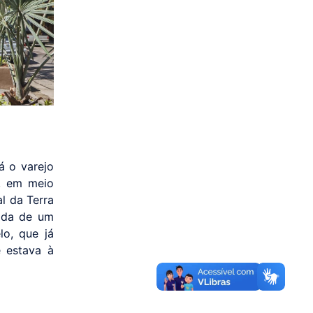
á o varejo
e, em meio
l da Terra
ada de um
lo, que já
 estava à