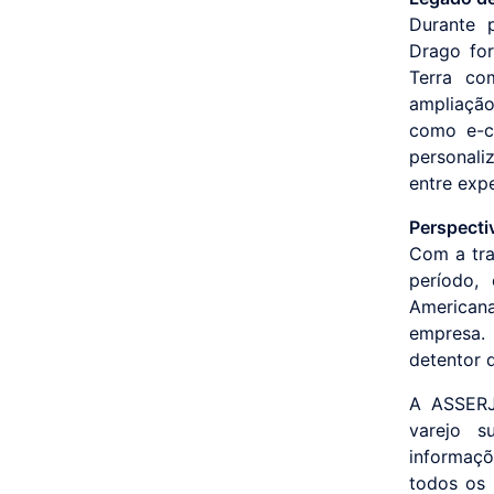
Durante 
Drago for
Terra co
ampliação
como e-c
personali
entre expe
Perspecti
Com a tra
período,
American
empresa.
detentor 
A ASSERJ
varejo s
informaçõ
todos os 