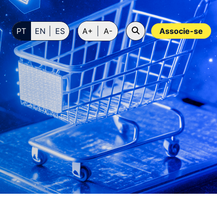
PT
EN
ES
A+
A-
Associe-se