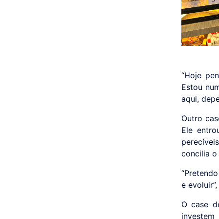
“Hoje pen
Estou num
aqui, dep
Outro cas
Ele entr
perecívei
concilia 
“Pretendo
e evoluir”
O case d
investem 