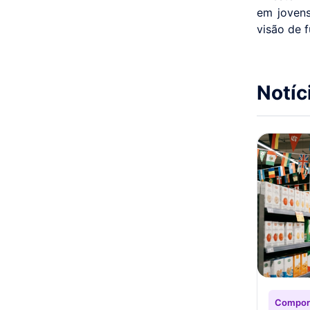
em jovens
visão de 
Notíc
Compor