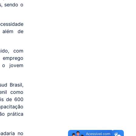
s, sendo o
ecessidade
, além de
gido, com
o emprego
 o jovem
ud Brasil,
enil como
ais de 600
apacitação
ão prática
adaria no