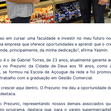
so em cursar uma faculdade e investir no meu futuro no
a empresa que oferece oportunidades e aprendi que o cr
ende, principalmente, da minha dedicação”, afirma Yasmin.
o é o de Gabriel Torres, de 23 anos, atualmente gerente a
ou no Prezunic da Cidade de Deus aos 19 anos, como au
s, se formou na Escola de Açougue da rede e foi promov
o trabalho com a graduação em Gestão Comercial.
 crescer aqui dentro. O Prezunic me deu a oportunidade 
, destaca.
o Prezunic, representando nossos demais associados q
no programa, destaca que, para o varejo supermercadista