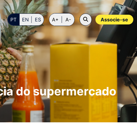
PT
EN
ES
A+
A-
Associe-se
ncia do supermercado