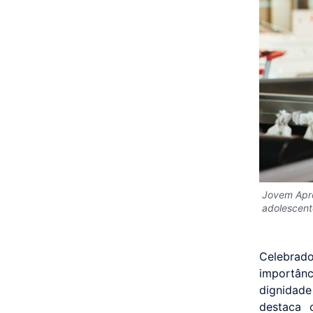
Jovem Apre
adolescente
Celebrado
importân
dignidade
destaca 