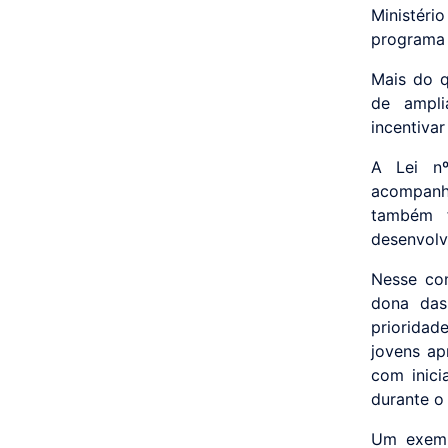
Ministéri
programa 
Mais do q
de ampli
incentiva
A Lei nº
acompanh
também 
desenvolv
Nesse con
dona das
prioridad
jovens ap
com inici
durante o
Um exemp