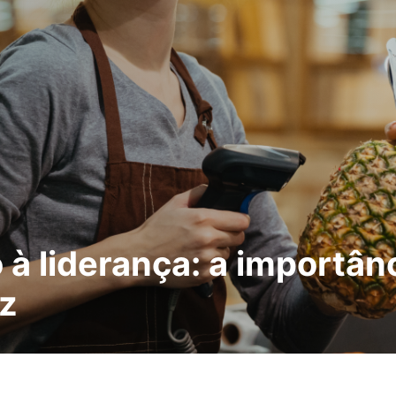
 à liderança: a importâ
iz